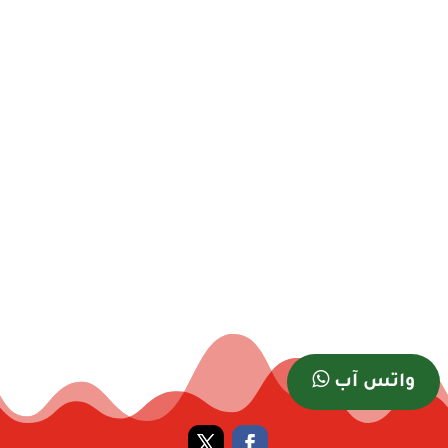
واتس آب