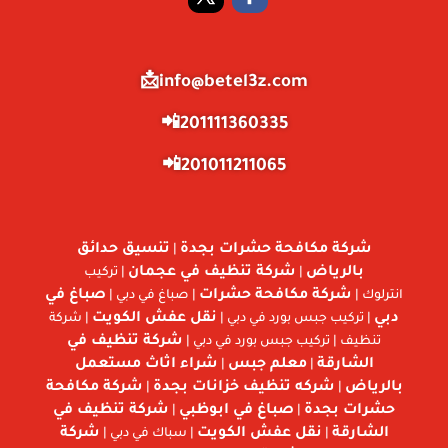
info@betel3z.com📩
201111360335📲
201011211065📲
شركة مكافحة حشرات بجدة
تنسيق حدائق
|
بالرياض
شركة تنظيف في عجمان
|
| تركيب
شركة مكافحة حشرات
صباغ في
انترلوك |
| صباغ في دبي |
دبي
نقل عفش الكويت
| تركيب جبس بورد في دبي |
| شركة
شركة تنظيف في
تنظيف | تركيب جبس بورد في دبي |
الشارقة
معلم جبس
شراء اثاث مستعمل
|
|
بالرياض
شركه تنظيف خزانات بجدة
شركة مكافحة
|
|
حشرات بجدة
صباغ في ابوظبي
شركة تنظيف في
|
|
الشارقة
نقل عفش الكويت
شركة
|
| سباك في دبي |