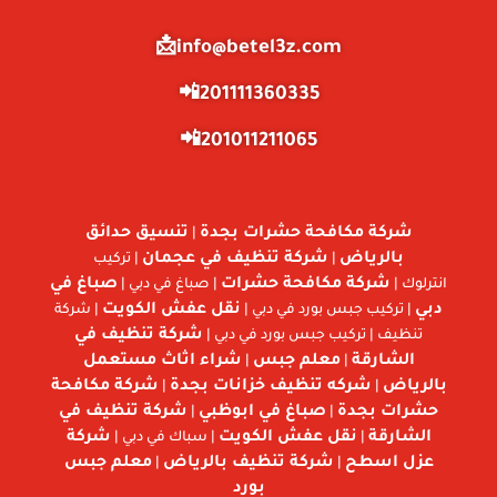
info@betel3z.com📩
201111360335📲
201011211065📲
شركة مكافحة حشرات بجدة
تنسيق حدائق
|
بالرياض
شركة تنظيف في عجمان
|
| تركيب
شركة مكافحة حشرات
صباغ في
انترلوك |
| صباغ في دبي |
دبي
نقل عفش الكويت
| تركيب جبس بورد في دبي |
| شركة
شركة تنظيف في
تنظيف | تركيب جبس بورد في دبي |
الشارقة
معلم جبس
شراء اثاث مستعمل
|
|
بالرياض
شركه تنظيف خزانات بجدة
شركة مكافحة
|
|
حشرات بجدة
صباغ في ابوظبي
شركة تنظيف في
|
|
الشارقة
نقل عفش الكويت
شركة
|
| سباك في دبي |
عزل اسطح
شركة تنظيف بالرياض
معلم جبس
|
|
بورد