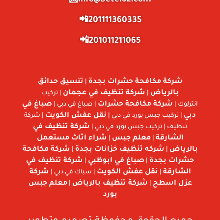
info@betel3z.com📩
201111360335📲
201011211065📲
شركة مكافحة حشرات بجدة
تنسيق حدائق
|
بالرياض
شركة تنظيف في عجمان
|
| تركيب
شركة مكافحة حشرات
صباغ في
انترلوك |
| صباغ في دبي |
دبي
نقل عفش الكويت
| تركيب جبس بورد في دبي |
| شركة
شركة تنظيف في
تنظيف | تركيب جبس بورد في دبي |
الشارقة
معلم جبس
شراء اثاث مستعمل
|
|
بالرياض
شركه تنظيف خزانات بجدة
شركة مكافحة
|
|
حشرات بجدة
صباغ في ابوظبي
شركة تنظيف في
|
|
الشارقة
نقل عفش الكويت
شركة
|
| سباك في دبي |
عزل اسطح
شركة تنظيف بالرياض
معلم جبس
|
|
بورد