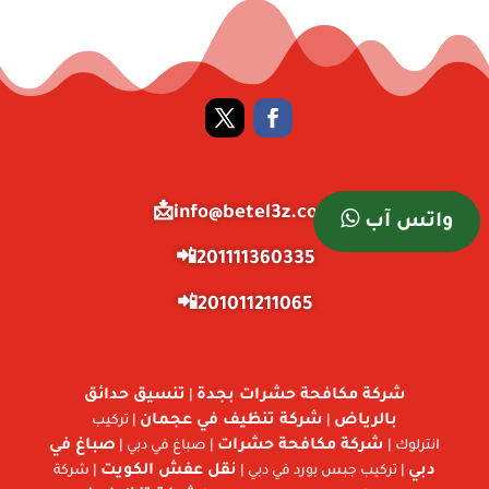
info@betel3z.com📩
واتس آب
201111360335📲
201011211065📲
شركة مكافحة حشرات بجدة
تنسيق حدائق
|
بالرياض
شركة تنظيف في عجمان
|
| تركيب
شركة مكافحة حشرات
صباغ في
انترلوك |
| صباغ في دبي |
دبي
نقل عفش الكويت
| تركيب جبس بورد في دبي |
| شركة