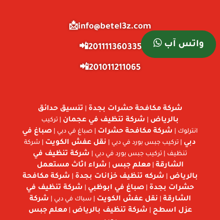
info@betel3z.com📩
واتس آب
201111360335📲
201011211065📲
شركة مكافحة حشرات بجدة
تنسيق حدائق
|
بالرياض
شركة تنظيف في عجمان
|
| تركيب
شركة مكافحة حشرات
صباغ في
انترلوك |
| صباغ في دبي |
دبي
نقل عفش الكويت
| تركيب جبس بورد في دبي |
| شركة
شركة تنظيف في
تنظيف | تركيب جبس بورد في دبي |
الشارقة
معلم جبس
شراء اثاث مستعمل
|
|
بالرياض
شركه تنظيف خزانات بجدة
شركة مكافحة
|
|
حشرات بجدة
صباغ في ابوظبي
شركة تنظيف في
|
|
الشارقة
نقل عفش الكويت
شركة
|
| سباك في دبي |
عزل اسطح
شركة تنظيف بالرياض
معلم جبس
|
|