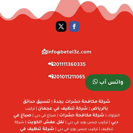
info@betel3z.com📩
201111360335📲
201011211065📲
واتس آب
شركة مكافحة حشرات بجدة
تنسيق حدائق
|
بالرياض
شركة تنظيف في عجمان
|
| تركيب
شركة مكافحة حشرات
صباغ في
انترلوك |
| صباغ في دبي |
دبي
نقل عفش الكويت
| تركيب جبس بورد في دبي |
| شركة
شركة تنظيف في
تنظيف | تركيب جبس بورد في دبي |