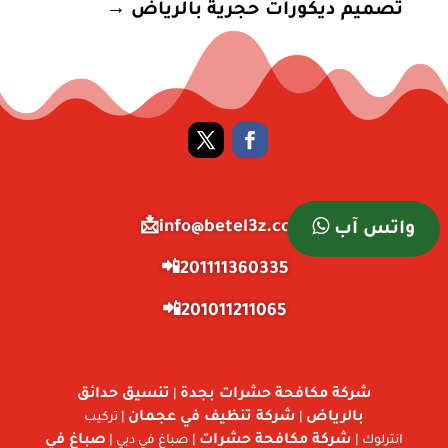
تصميم ديكورات حجرية بالرياض
→
info@betel3z.com📩
واتس آب
201111360335📲
201011211065📲
شركة مكافحة حشرات بجدة
تنسيق حدائق
|
بالرياض
شركة تنظيف في عجمان
|
| تركيب
شركة مكافحة حشرات
صباغ في
انترلوك |
| صباغ في دبي |