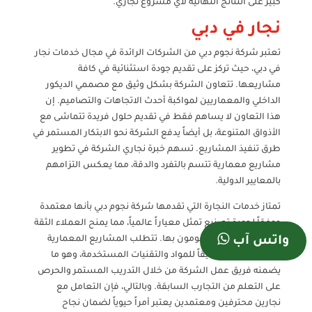
كبير على النتائج النهائية لأي مشروع نجاري.
نجار في دبي
تعتبر شركة نجوم دبي من الشركات الرائدة في مجال خدمات نجار
في دبي، حيث تركز على تقديم جودة استثنائية في كافة
مشاريعها. تتعاون الشركة بشكل وثيق مع مصممي الديكور
الداخلي والمعماريين لمواكبة أحدث الاتجاهات والتصاميم. إن
هذا التعاون لا يساهم فقط في تقديم حلول فريدة تتماشى مع
الأذواق المتنوعة، بل أيضاً يدفع الشركة نحو الابتكار المستمر في
طرق تنفيذ المشاريع. تسهم خبرة نجاري الشركة في تطوير
مشاريع معمارية تتسم بالتفرد والدقة، مما يعكس التزامهم
بالمعايير الدولية.
تمتاز خدمات النجارة التي تقدمها شركة نجوم دبي بأنها معتمدة
ووفقاً لجودة تصنيع تمثل معياراً عالمياً، مما يمنح العملاء الثقة
في الاختيارات التي يقومون بها. تتطلب المشاريع المعمارية
واتس آب
المعقدة فهمًا عميقاً للمواد والتقنيات المستخدمة، وهو ما
يضمنه فريق عمل الشركة من خلال التدريب المستمر والحرص
على التعلم من التجارب السابقة. وبالتالي، فإن التعامل مع
نجارين محترفين ومعتمدين يعتبر أمراً حيوياً لضمان نجاح