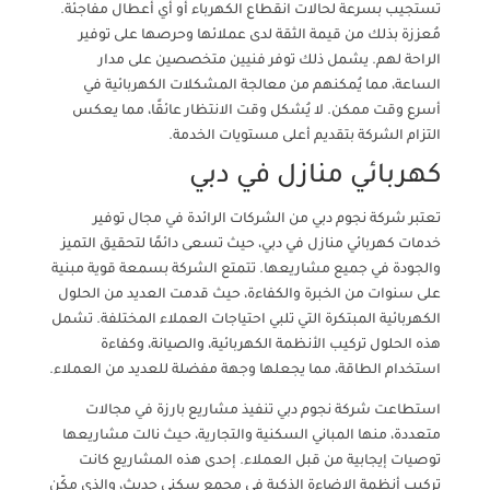
تستجيب بسرعة لحالات انقطاع الكهرباء أو أي أعطال مفاجئة.
مُعززة بذلك من قيمة الثقة لدى عملائها وحرصها على توفير
الراحة لهم. يشمل ذلك توفر فنيين متخصصين على مدار
الساعة، مما يُمكنهم من معالجة المشكلات الكهربائية في
أسرع وقت ممكن. لا يُشكل وقت الانتظار عائقًا، مما يعكس
التزام الشركة بتقديم أعلى مستويات الخدمة.
كهربائي منازل في دبي
تعتبر شركة نجوم دبي من الشركات الرائدة في مجال توفير
خدمات كهربائي منازل في دبي، حيث تسعى دائمًا لتحقيق التميز
والجودة في جميع مشاريعها. تتمتع الشركة بسمعة قوية مبنية
على سنوات من الخبرة والكفاءة، حيث قدمت العديد من الحلول
الكهربائية المبتكرة التي تلبي احتياجات العملاء المختلفة. تشمل
هذه الحلول تركيب الأنظمة الكهربائية، والصيانة، وكفاءة
استخدام الطاقة، مما يجعلها وجهة مفضلة للعديد من العملاء.
استطاعت شركة نجوم دبي تنفيذ مشاريع بارزة في مجالات
متعددة، منها المباني السكنية والتجارية، حيث نالت مشاريعها
توصيات إيجابية من قبل العملاء. إحدى هذه المشاريع كانت
تركيب أنظمة الإضاءة الذكية في مجمع سكني حديث، والذي مكّن