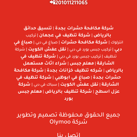
201011211065📲
شركة مكافحة حشرات بجدة
تنسيق حدائق
|
بالرياض
شركة تنظيف في عجمان
|
| تركيب
شركة مكافحة حشرات
صباغ في
انترلوك |
| صباغ في دبي |
دبي
نقل عفش الكويت
| تركيب جبس بورد في دبي |
| شركة
شركة تنظيف في
تنظيف | تركيب جبس بورد في دبي |
الشارقة
معلم جبس
شراء اثاث مستعمل
|
|
بالرياض
شركه تنظيف خزانات بجدة
شركة مكافحة
|
|
حشرات بجدة
صباغ في ابوظبي
شركة تنظيف في
|
|
الشارقة
نقل عفش الكويت
شركة
|
| سباك في دبي |
عزل اسطح
شركة تنظيف بالرياض
معلم جبس
|
|
بورد
جميع الحقوق محفوظة تصميم وتطوير
شركة
Olymoo
إتصل بنا