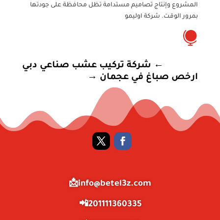
المشروع وإنتاج تصاميم مستدامة تظل محافظة على جودتها
بمرور الوقت. شركة اوليمو

←
شركة تركيب عشب صناعي دبي
ارخص صباغ في عجمان
→
info@betel3z.com📩
201111360335📲