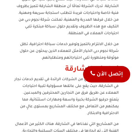
الشارقة. تدرك الشركة تمامًا أن منطقة الشارقة تتميز بظروف
فنية خاصة واحتياجات فريدة تتطلب استجابة سريعة ومهنية.
من خلال فرقها المدربة والمهنية، تمكنت شركة نجوم دبي من
التكيف مع هذه الظروف وتقديم حلول سباكة مبتكرة تلبي
احتياجات العملاء في المنطقة.
من خلال الالتزام بالتميز وتوفير خدمات سباكة احترافية، تظل
شركة نجوم دبي الخيار الأمثل للعملاء الذين يبحثون عن حلول
موثوقة ومتطورة تلبي احتياجاتهم ومتطلباتهم.
نجار في الشارقة
إتصل الأن
تعتبر شركة نجوم دبي من الشركات الرائدة في تقديم خدمات نجار
في الشارقة، حيث يقع على عاتقها مسؤولية تلبية احتياجات
العملاء عن طريق فرق من النجارين المحترفين والمبدعين.
يتمتع حرفيو الشركة بخبرة واسعة ومهارات استثنائية، مما
يمكنهم من التعامل مع مختلف المشاريع بمستوى عالٍ من
الاحترافية والابتكار.
من المشاريع التي نفذناها في الشارقة، هناك الكثير من الأعمال
الفنية التي تم إنجازها في مختلف البيئات السكنية والتجارية.