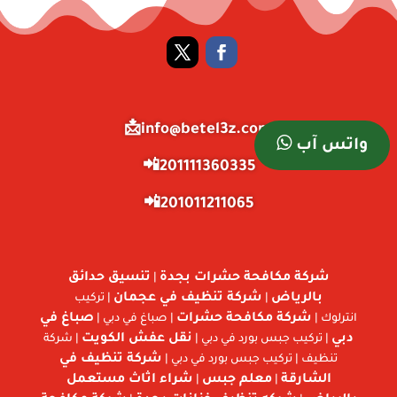
info@betel3z.com📩
واتس آب
201111360335📲
201011211065📲
شركة مكافحة حشرات بجدة
تنسيق حدائق
|
بالرياض
شركة تنظيف في عجمان
|
| تركيب
شركة مكافحة حشرات
صباغ في
انترلوك |
| صباغ في دبي |
دبي
نقل عفش الكويت
| تركيب جبس بورد في دبي |
| شركة
شركة تنظيف في
تنظيف | تركيب جبس بورد في دبي |
الشارقة
معلم جبس
شراء اثاث مستعمل
|
|