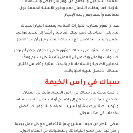
العملاء السابقين والتحقق من توفر التراخيص والشهادات
اللازمة. كما يمكنك الاتصال بهم وطرح الأسئلة المهمة حول
خدماتهم وأسعارهم ومدة الإنجاز.
بعد أن تقوم بمقارنة الخيارات المتاحة، يمكنك اختيار السباك
الذي يلبي احتياجاتك وميزانيتك. قد تحتاج أيضًا إلى تحديد مواعيد
العمل وترتيب التفاصيل مع السباك المختار قبل أن يبدأ العمل.
في النهاية، العثور على سباك موثوق به في عجمان يمكن أن يوفر
لك الوقت والمال ويضمن أن العمل يتم بشكل سليم وفقًا
للمعايير الصحية والسلامة. قم بالبحث بعناية وتأكد من اختيار
السباك الأفضل لتلبية احتياجاتك.
سباك في راس الخيمة
إذا كنت تبحث عن سباك في راس الخيمة، فأنت في المكان
الصحيح. سواء كنت تحتاج إلى إصلاح أو استبدال أنابيب المياه،
أو تركيب صنابير جديدة، أو تسريب المياه، فإننا نوفر لك أفضل
الخدمات في هذا المجال.
بغض النظر عن حجم المشروع، فإننا نتعامل مع كل عمل بجدية
واحترافية. نحن نضع احتياجاتك ومتطلباتك في المقام الأول،