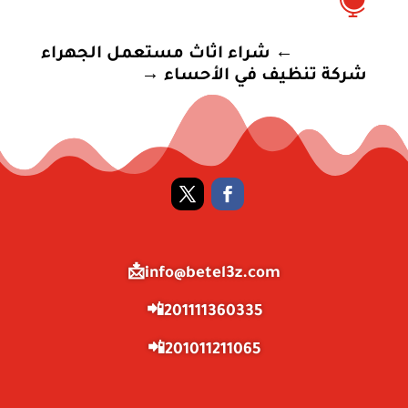

←
شراء اثاث مستعمل الجهراء
شركة تنظيف في الأحساء
→
info@betel3z.com📩
201111360335📲
201011211065📲