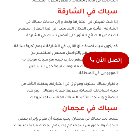
احتياجاتك في مجال السباكة بأفضل الطرق الممكنة.
سباك في الشارقة
إذا كنت تعيش في الشارقة وتحتاج إلى خدمات سباك في
الشارقة ، فأنت في المكان المناسب. في هذا المقال، سنقدم
لك بعض النصائح للعثور على أفضل سباك في الشارقة.
قد يكون لديك أصدقاء أو أقارب في الشارقة لديهم تجربة سابقة
مع سباك محترف. قم بالتواصل معهم واستفسر عن
توصياتهم. قد يكون لديهم تجارب جيدة مع سباك موثوق به
إتصل الأن
ويمكنهم أن يقدموا لك معلومات قيمة حول السباكين
الموجودين في المنطقة.
باختيار سباك محترف وموثوق في الشارقة، يمكنك التأكد من
تلبية احتياجاتك السباكة بطريقة فعالة وفعالة. اتبع هذه
النصائح وستجد بالتأكيد السباك المناسب لمشروعك.
سباك في عجمان
عندما تجد سباك في عجمان، يجب عليك أن تقوم بإجراء بعض
البحوث والتحقق من سمعتهم وخبرتهم. يمكنك قراءة تقييمات