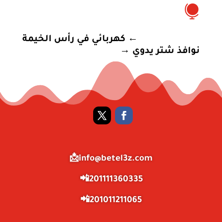

←
كهربائي في رأس الخيمة
نوافذ شتر يدوي
→
info@betel3z.com📩
201111360335📲
201011211065📲