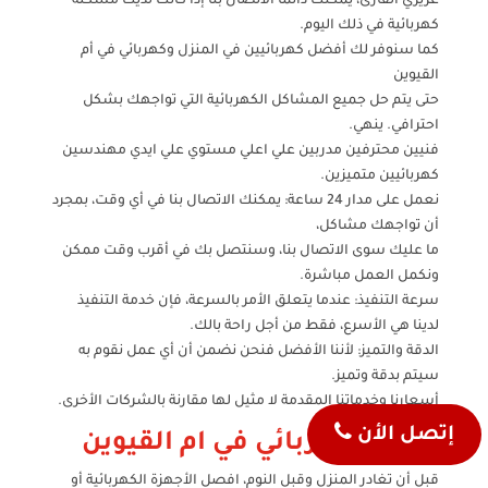
عزيزي القارئ، يمكنك دائمًا الاتصال بنا إذا كانت لديك مشكلة
كهربائية في ذلك اليوم.
كما سنوفر لك أفضل كهربائيين في المنزل وكهربائي في أم
القيوين
حتى يتم حل جميع المشاكل الكهربائية التي تواجهك بشكل
احترافي. ينهي.
فنيين محترفين مدربين علي اعلي مستوي علي ايدي مهندسين
كهربائيين متميزين.
نعمل على مدار 24 ساعة: يمكنك الاتصال بنا في أي وقت، بمجرد
أن تواجهك مشاكل،
ما عليك سوى الاتصال بنا، وسنتصل بك في أقرب وقت ممكن
ونكمل العمل مباشرة.
سرعة التنفيذ: عندما يتعلق الأمر بالسرعة، فإن خدمة التنفيذ
لدينا هي الأسرع، فقط من أجل راحة بالك.
الدقة والتميز: لأننا الأفضل فنحن نضمن أن أي عمل نقوم به
سيتم بدقة وتميز.
أسعارنا وخدماتنا المقدمة لا مثيل لها مقارنة بالشركات الأخرى.
إتصل الأن
نصائح كهربائي في ام القيوين
قبل أن تغادر المنزل وقبل النوم، افصل الأجهزة الكهربائية أو