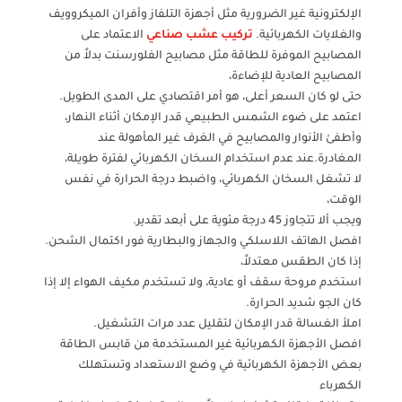
الإلكترونية غير الضرورية مثل أجهزة التلفاز وأفران الميكروويف
والغلايات الكهربائية.
تركيب عشب صناعي
الاعتماد على
المصابيح الموفرة للطاقة مثل مصابيح الفلورسنت بدلاً من
المصابيح العادية للإضاءة،
حتى لو كان السعر أعلى، هو أمر اقتصادي على المدى الطويل.
اعتمد على ضوء الشمس الطبيعي قدر الإمكان أثناء النهار،
وأطفئ الأنوار والمصابيح في الغرف غير المأهولة عند
المغادرة.عند عدم استخدام السخان الكهربائي لفترة طويلة،
لا تشغل السخان الكهربائي، واضبط درجة الحرارة في نفس
الوقت،
ويجب ألا تتجاوز 45 درجة مئوية على أبعد تقدير.
افصل الهاتف اللاسلكي والجهاز والبطارية فور اكتمال الشحن.
إذا كان الطقس معتدلاً،
استخدم مروحة سقف أو عادية، ولا تستخدم مكيف الهواء إلا إذا
كان الجو شديد الحرارة.
املأ الغسالة قدر الإمكان لتقليل عدد مرات التشغيل.
افصل الأجهزة الكهربائية غير المستخدمة من قابس الطاقة
بعض الأجهزة الكهربائية في وضع الاستعداد وتستهلك
الكهرباء