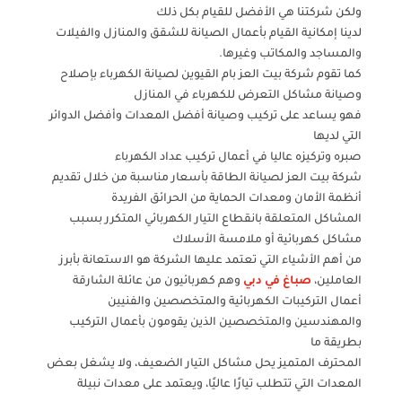
ولكن شركتنا هي الأفضل للقيام بكل ذلك
لدينا إمكانية القيام بأعمال الصيانة للشقق والمنازل والفيلات
والمساجد والمكاتب وغيرها.
كما تقوم شركة بيت العز بام القيوين لصيانة الكهرباء بإصلاح
وصيانة مشاكل التعرض للكهرباء في المنازل
فهو يساعد على تركيب وصيانة أفضل المعدات وأفضل الدوائر
التي لديها
صبره وتركيزه عاليا في أعمال تركيب عداد الكهرباء
شركة بيت العز لصيانة الطاقة بأسعار مناسبة من خلال تقديم
أنظمة الأمان ومعدات الحماية من الحرائق الفريدة
المشاكل المتعلقة بانقطاع التيار الكهربائي المتكرر بسبب
مشاكل كهربائية أو ملامسة الأسلاك
من أهم الأشياء التي تعتمد عليها الشركة هو الاستعانة بأبرز
العاملين،
صباغ في دبي
وهم كهربائيون من عائلة الشارقة
أعمال التركيبات الكهربائية والمتخصصين والفنيين
والمهندسين والمتخصصين الذين يقومون بأعمال التركيب
بطريقة ما
المحترف المتميز يحل مشاكل التيار الضعيف، ولا يشغل بعض
المعدات التي تتطلب تيارًا عاليًا، ويعتمد على معدات نبيلة