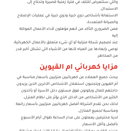
والتي ستتعرض للتلف في فترة زمنية قصيرة وتحتاج إلى
الاستبدال.
الاستعانة بأشخاص ذوي خبرة وذوي خبرة في عمليات الإصلاح
والصيانة المتعددة،
فمن الضروري التأكد من أنهم مؤهلون لأداء الأعمال الموكلة
إليه
عند تصميم شبكة منزلية أو أي شيء متعلق بالأعمال الكهربائية،
نوصي بإبعادها عن المياه لأنها من الأشياء التي تشكل أكبر قدر
من المخاطر.
مزايا كهربائي ام القيوين
يبحث جميع العملاء عن كهربائيين منزليين بأسعار مناسبة في
أم القيوين ويتجنبون استغلال الأشخاص الآخرين الذين يزيدون
حاجتهم للمال ويكونون فوق مستوى دخل الأسرة أو يأخذون
الكثير من الأشخاص من الدخل الذي يؤثر على نظام المنزل،
لذلك نحن تقدم الشركة أفضل كهربائيين منزليين بأسعار رائعة
ومناسبة لجميع المنازل.
لدينا محترفين يعملون على مدار الساعة طوال أيام الأسبوع
بأفضل وأقل الأسعار.