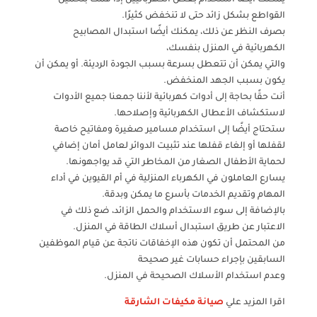
يمكنك أيضًا استخدام بعض الكهربائيين إذا قمت بتحميل
القواطع بشكل زائد حتى لا تنخفض كثيرًا.
بصرف النظر عن ذلك، يمكنك أيضًا استبدال المصابيح
الكهربائية في المنزل بنفسك،
والتي يمكن أن تتعطل بسرعة بسبب الجودة الرديئة. أو يمكن أن
يكون بسبب الجهد المنخفض.
أنت حقًا بحاجة إلى أدوات كهربائية لأننا جمعنا جميع الأدوات
لاستكشاف الأعطال الكهربائية وإصلاحها.
ستحتاج أيضًا إلى استخدام مسامير صغيرة ومفاتيح خاصة
لقفلها أو إلغاء قفلها عند تثبيت الدوائر لعامل أمان إضافي
لحماية الأطفال الصغار من المخاطر التي قد يواجهونها.
يسارع العاملون في الكهرباء المنزلية في أم القيوين في أداء
المهام وتقديم الخدمات بأسرع ما يمكن وبدقة.
بالإضافة إلى سوء الاستخدام والحمل الزائد، ضع ذلك في
الاعتبار عن طريق استبدال أسلاك الطاقة في المنزل.
من المحتمل أن تكون هذه الإخفاقات ناتجة عن قيام الموظفين
السابقين بإجراء حسابات غير صحيحة
وعدم استخدام الأسلاك الصحيحة في المنزل.
اقرا المزيد علي
صيانة مكيفات الشارقة