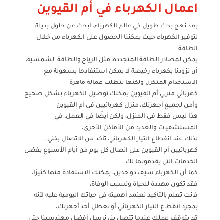
اعمال الكهرباء في أم القيوين
بعد نهج بحث طويل في عالم الكهرباء، ابحث عن حلول بديلة
لتوفير الكهرباء حيث يمكننا الحصول على الكهرباء من خلال
الطاقة
يمكن لمصادر الطاقة المتجددة، مثل الرياح والطاقة الشمسية،
أن تزودنا بكهرباء رخيصة لا يمكن استنفادها بسهولة مع
الاستخدام المتكرر، ولكنها تتطلب عمالة ماهرة
كهربائي منزلي أم القيوين يمكنك توصيل الكهرباء بشكل صحيح
وآمن لجميع أجهزتك، منزل كهربائيين في أم القيوين
هذا ليس فقط في المنزل، ولكن أيضًا في العمل، في
المستشفيات والعديد من الأماكن الأخرى،
لذلك عند انقطاع التيار الكهربائي، تأكد من الاتصال بفني.
كهربائيين أم القيوين على اتصال كل يوم من أيام الأسبوع بفضل
الخدمات التي يقدمونها لك
كما أن الكهرباء سيف ذو حدين، يمكنك الاستفادة منها كثيرًا،
فقد تكون مهددة للحياة وتسبب الوفاة،
فأنت تعلم بالتأكيد تعتمد أهميته في حياتك اليومية عليه لأنه
بمجرد انقطاع التيار الكهربائي أو تعطل أحد أجهزتك،
قد يتوقف عملك عندما تتصل بنا، نرسل أفضل مهندسينا حتى