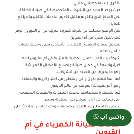
الأخرى ولديها كهربائي منزلي
حيث يوجد العديد من الشركات المتخصصة في صيانة الطاقة.
لكن المبلغ الذي يتلقونه مقابل تقديم الخدمات التقليدية مرتفع
للغاية.
لكن الوضع مختلف في شركة كهرباء منزلية في أم القيوين. توفر
كهربائيين مهرة في أم القيوين
لتقديم خدمات الإصلاح الكهربائي بأسلوب تقني وحديث للغاية
وبأقل تكلفة.
شركة بيت العز لاعمال الكهربائية منزلية في أم القيوين لديها
خبرة واسعة في مجال صيانة وإصلاح الأعطال الكهربائية،
وهو ما يميزها عن العديد من الشركات.
كما أنها تتمتع بذوق راقي ومتطور في اختيار الزينة والإضاءة
وفق آخر صيحات الموضة في عالم الديكور.
كما تشتهر باستخدامها لأحدث المعدات والتقنيات المتقدمة
التي تساعد في أداء المهام بكل سهولة ويسر.
تسعى جاهدة لتزويد العملاء بصفقات وخصومات رائعة جدًا على
مدار العام.
واتس آب
خدمات صيانة الكهرباء في أم
القيوين