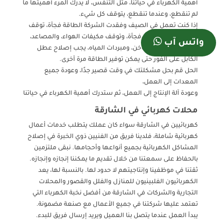
أهمية الكهرباء في حياتنا، مثل التنفس، لا يدرك المرء أهميتها ما
لم تنقطع، وعندما تنقطع، يتوقف كل شيء.
إذا كنت تعمل في الصيف وفقدت الشركة الطاقة فجأة، توقف
الكمبيوتر عن العمل فجأة، وتوقف مكيفات الهواء، والمصاعد،
واتس آب
وسخانات الماء الساخن، ومبردات المياه، يجب إصلاح عطل
الكابل على الفور حتى يمكن توفير الطاقة مرة أخرى.
الحل قم بحل مشكلتك في وقت قصير جدًا، وعودة جميع
المعدات إلى العمل،
وعودة آلة الإنتاج إلى العمل، ثم ستدرك أهمية الكهرباء في حياتنا
محلات كهربائي في الشارقة
كهربائيين في الشارقة سواء كان عملك يتطلب خدمات أعمال
كهربائية شاملة، فلدينا فريق من الفنيين ذوي الخبرة في إصلاح
المشاكل الكهربائية بجميع أنواعها وأحجامها. نبقى ملتزمين
بالحفاظ على سمعتنا من خلال تقديم ما يمكننا إنجازه وإنجازه.
ثقتنا في موظفينا وإنتاجيتهم لا حدود لها. بالنسبة لها، يعد
الكهربائيون الفلبينيون للمنازل والفلل والقصور والمحلات
التجارية والشركات في الشارقة من أفضل نخبة الكهرباء التي
تعتمد عليها شركتنا في جميع الأعمال مع صنعة مضمونة.
يبدأ العمل عندما يتصل بنا العميل ويريد إرسال فريق للبدء.