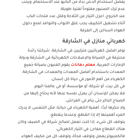
يفضل استخدام الدش بدلاً من البانيو عند الاستحمام، ويجب
عدم ترك الصنبور مفتوحاً لفترة طويلة.
عند الخروج، اعزل التيار عن الثلاجة وقلل عدد فتحات الباب
أثناء تشغيل التكييف يجب غلق الأبواب والنوافذ لمنع دخول
الهواء الساخن إلى الغرفة
كهربائي منازل في الشارقة
نوفر افضل كهربائيين منزليين في الشارقة. شركتنا رائدة
محترفة في الصيانة والإصلاحات الكهربائية في الشارقة ودولة
الإمارات العربية،
معلم دهانات
يقوم الفنيون بصيانة جميع
المعدات باستخدام أفضل المعدات والمعدات في الشارقة.
الكهرباء من أهم الأمور في حياة كل إنسان،
في كل بيت، أو شركة، أو مؤسسة، أو في عالمنا اليوم،
فلا يمكن للإنسان أن يعزل نفسه عنها لأنه يحتاج إليها من
الصباح الباكر حتى ينام في الفراش،
ولا ننكرها أبدًا. أهمية الكهرباء في حياتنا، مثل التنفس، لا يدرك
المرء أهميتها إلا إذا انقطع، وعندما ينقطع،
يتوقف كل شيء. إذا كنت تعمل لصالح شركة في الصيف وكان
هناك انقطاع مفاجئ في التيار الكهربائي،
فالكمبيوتر يعمل وتوقف فجأة، وتوقف كل من مكيف الهواء،