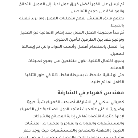
ثم نرسل على الفور أفضل فريق عمل لدينا إلى العميل للتحقق
والموافقة على جميع التفاصيل.
يجتمع فريق التفتيش لفهم متطلبات العميل وما يريد تنفيذه
بالضبط.
ثم تبدأ مجموعة العمل العمل بعد إتمام الاتفاقية مع العميل
وتوقيع عقد بين الطرفين لتأمين الحقوق.
بدأ العمل باستخدام أفضل وأنسب المواد، والتي تم إيصالها
للعميل.
بمجرد اكتمال التنفيذ، نكون منفتحين على جميع تعليقات
العملاء،
حتى لو تلقينا ملاحظات بسيطة فقط، لأننا في طور التنفيذ
الكامل لما تم طلبه.
مهندس كهرباء في الشارقة
كهربائي سكني في الشارقة، أصبحت الكهرباء شيئًا حيويًا
وضروريًا لا غنى عنه حيث تعتمد الدول الصناعية على الكهرباء
لإدارة وتنمية اقتصاداتها في إدارة المصانع والشركات
والمستشفيات والعيادات والمتاجر والمختبرات. المنشآت
الكبيرة والمهمة كالمصانع والمستشفيات حيث يوجد خطر
وشيك بسبب توقف الآلات والمعدات، يتعرض المرضى لخطر