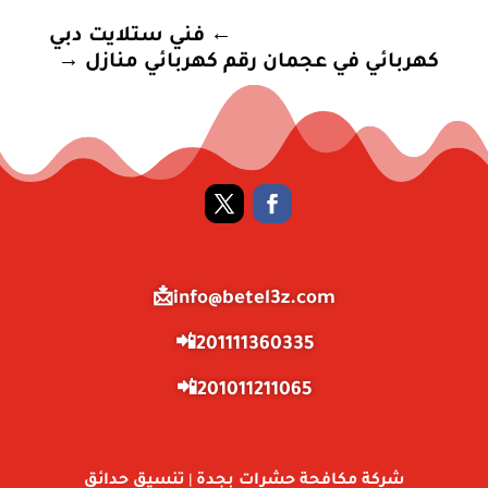
←
فني ستلايت دبي
كهربائي في عجمان رقم كهربائي منازل
→
info@betel3z.com📩
201111360335📲
201011211065📲
شركة مكافحة حشرات بجدة
تنسيق حدائق
|