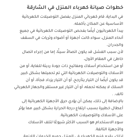
خطوات صيانة كهرباء المنزل في الشارقة
في البداية، قام كهربائي المنزل بفصل التوصيلات الكهربائية
الأساسية عن المكان بأكمله.
يبدأ الكهربائيون أيضًا بفحص التوصيلات الكهربائية في جميع
أنحاء المنزل، سواء كانت أجهزة أو أضواء وثريات في السقف
والجدران.
لأن سبب الفشل قد يكون اتصالاً سيئًا، إما من إجراء اتصال
خاطئ في المقام الأول،
أو من استخدام أسلاك ومفاتيح ذات جودة رديئة للغاية، أو من
الأسلاك والتوصيلات الكهربائية التي تم تحميلها بشكل كبير.
قد يكون أيضًا أن التيار يتأرجح، أو أن التيار يزداد فجأة، أو أن
السلك لا يمكنه تحمله، أو أن التيار غير مستقر والجهاز الكهربائي
تالف. .
بالإضافة إلى ذلك، يمكن أن يؤدي حرق الأجهزة الكهربائية إلى
أعطال خطيرة بسبب ارتفاع درجة الحرارة بشكل كبير، مما يؤثر
على الأسلاك والتوصيلات الكهربائية.
سوء الاستخدام هو السبب الأكثر شيوعًا لتلف الأسلاك
والأجهزة التالفة.
لذلك، يقدم فنيو الكهرباء في المنزل جميع الخدمات اللازمة