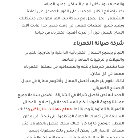
والمصعد، وسخان الماء الساخن، ومبرد المياه،
يجب إصلاح الكابل المعيب على الفور للحصول على إعادة
التشغيل. الحل يعمل مع شركة بيت العز فهو يحل مشكلتك
ويعيد جميع المعدات للعمل في وقت قصير جدا، عادت آلات
الإنتاج للعمل قبل أن تدرك أهمية الكهرباء في حياتنا
شركة صيانة الكهرباء
القيام بجميع الأعمال الكهربائية الداخلية والخارجية للمباني
والفيلات والتركيبات العامة والخاصة.
كما تشتهر شركتنا بالثقة والمصداقية في عملها. الكهرباء
مهمة في كل مكان.
لذلك، نقوم بتوظيف أفضل العمال وأكثرهم مهارة في مجال
الإصلاح الكهربائي.
الحمد لله نحن أفضل شركة في الشارقة . نضمن سلامة جميع
عملائنا وجودة المواد الخام المستخدمة في إصلاح الأعطال
الكهربائية المتوفرة وصيانتها،
معلم دهانات بالرياض
وكذلك
السلامة التي توفرها الأجهزة المتطورة التي تبحث في مكان
العطل وتوضح ما إذا كان هناك سلك متصل بالكهرباء، مثل
معدات الاختبار التي يمكن أن تشرح ذلك بسهولة ويسر،
نقدم جميع الأعمال الكهربائية في جميع الأماكن والشقق