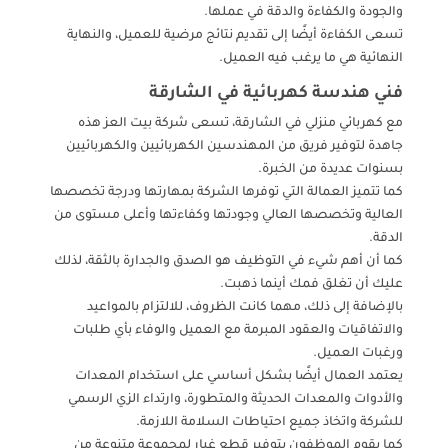
والجودة والكفاءة والدقة في عملها.
تسعى الكفاءة أيضًا إلى تقديم نتائج مرضية للعميل، والنهاية
النهائية هي ما يرغب فيه العميل.
فني هندسة كهربائية في الشارقة
مع كهربائي منزلي في الشارقة، تسعى شركة بيت العز هذه
جاهدة لتوفير فريق من المهندسين الكهربائيين والكهربائيين
بسنوات عديدة من الخبرة.
كما تتميز العمالة التي توفرها الشركة بمهارتها ودرجة تخصصها
العالية وتخصصها العالي وجودتها وكفاءتها وأعلى مستوى من
الدقة.
كما أن أهم شيء في التوظيف هو الصدق والجدارة بالثقة، لذلك
عليك أن تغلق فمك أينما ذهبت.
بالإضافة إلى ذلك، مهما كانت الظروف، للالتزام بالمواعيد
والاتفاقيات والعقود المبرمة مع العميل والوفاء بأي طلبات
ورغبات العميل.
يعتمد العمال أيضًا بشكل أساسي على استخدام المعدات
والأدوات والمعدات الحديثة والمتطورة، وارتداء الزي الرسمي
للشركة واتخاذ جميع احتياطات السلامة اللازمة.
كما يقوم الموظفون بتوفير قطع غيار لمجموعة متنوعة من