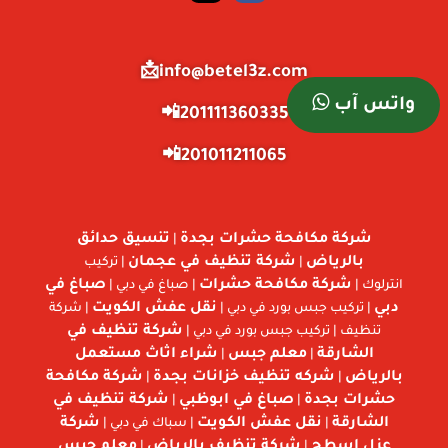
info@betel3z.com📩
واتس آب
201111360335📲
201011211065📲
شركة مكافحة حشرات بجدة
تنسيق حدائق
|
بالرياض
شركة تنظيف في عجمان
|
| تركيب
شركة مكافحة حشرات
صباغ في
انترلوك |
| صباغ في دبي |
دبي
نقل عفش الكويت
| تركيب جبس بورد في دبي |
| شركة
شركة تنظيف في
تنظيف | تركيب جبس بورد في دبي |
الشارقة
معلم جبس
شراء اثاث مستعمل
|
|
بالرياض
شركه تنظيف خزانات بجدة
شركة مكافحة
|
|
حشرات بجدة
صباغ في ابوظبي
شركة تنظيف في
|
|
الشارقة
نقل عفش الكويت
شركة
|
| سباك في دبي |
عزل اسطح
شركة تنظيف بالرياض
معلم جبس
|
|