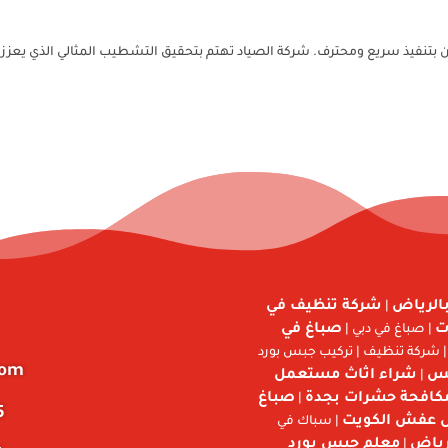
جمان بتنفيذ سريع ومحترف. شركة الصياد تهتم بتحقيق التشطيب المثالي الذي 
شركة تنظيف في
تنسيق 
|
صباغ في
ش
| صباغ في دبي |
| شركة تنظيف | تركيب جبس بور
m📩
شراء اثاث مستعمل
مع
|
صباغ
شركة مكافحة حشرا
|

نقل عفش الك
| سباك في
معلم جبس بورد
شركة
|