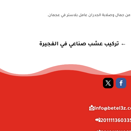
شركة الصياد متخصصة في توفير عامل بلاستر في ع
تركيب عشب صناعي في الفجيرة
←
info@betel3z.co
201111360335