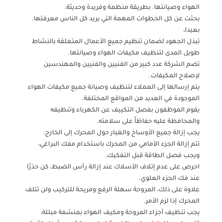
الهواء وصيانتها. بطريقة منظمة وفريدة وحديثة،
بحثت عن كل الخطوات المهمة التي يريد كل الناس معرفتها.
بعيدا،
تبذل الجهود لضمان تنظيم جميع الأعمال المتعلقة بالنشاط
طويل المدى لتنظيف مكيفات الهواء وصيانتها.
تضم الشركة عدد كبير من الفنيين والفنيين والمهندسين
لإصلاح المكيفات.
يتم إرسالها إلى العملاء لتنظيف وصيانة جميع مكيفات الهواء
الموجودة في العديد من المواقع المختلفة.
يقوم الموظفون بفصل التكييف عن الكهرباء وتنظيفه
والمحافظة عليه حفاظاً على سلامته.
يجب إزالة جميع الأوساخ والغبار حول المحرك إلى الخارج.
تتم إزالة الجزء الأمامي من المحرك باستخدام مفك البراغي،
ويجب فصل الطاقة قبل التفكيك.
احرص على عدم إتلاف الأسلاك عند إزالة رأس الضبط، كن حذرًا
عند فك الجزء العلوي.
علاوة على ذلك، المروحة سهلة الرفع ومريحة للتركيب ولن تتلف
المحرك إذا لزم الأمر.
يجب تنظيف أجزاء المروحة ومكيف الهواء بمنشفة مبللة،