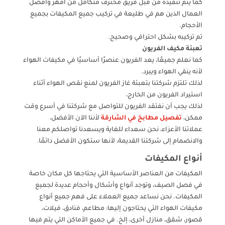
كما يتم تنفيذه من قبل فريق محترف متكامل من أمهر وأفضل
العمال الذين هم في طليعة في تركيب جميع المكيفات بجميع
الأحجام.
تم تركيبه بشكل احترافي وصحيح.
تعبئة مكيف الفريون
كما نعلم جميعًا، يعد الفريون عنصرًا أساسيًا في مكيفات الهواء
لأنه ينقي الهواء ويبرد.
لذلك تلتزم شركتنا بتعبئة غاز الفريون لمنع نقص الهواء أثناء
استيراد الفريون من الخارج،
لذلك يجب أن نفتقد الفريون للتواصل مع شركتنا في أسرع وقت
ممكن،
تفصيل مطابخ في الشارقة
لأننا الآن الأفضل،
عملائنا الأعزاء، نحن سعداء للغاية ويسعدنا تواصلكم معنا
والانضمام إلى شركتنا القديمة، لأنها ستكون الأفضل دائمًا.
أنواع المكيفات
المكيفات من العناصر الأساسية التي يحتاجها كل مكان خاصة
في فصل الصيف، وتوجد أنواع وأشكال وأحجام عديدة لجميع
المكيفات. نحن نساعد جميع العملاء على فهم جميع أنواع
مكيفات الهواء التي يحتاجون إليها: مطاعم، فنادق، فيلات،
قصور، شقق، منازل أخرى، إلخ. في جميع الأماكن التي يتم فيها