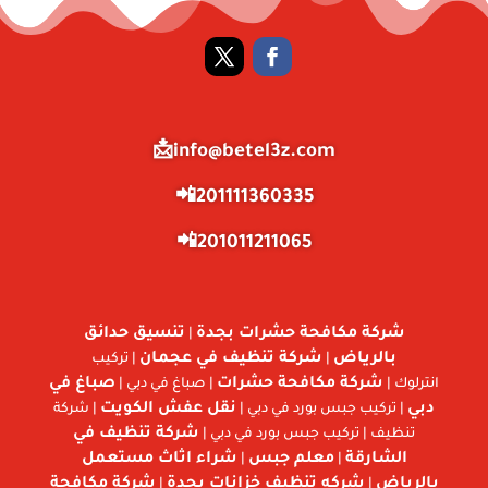
info@betel3z.com📩
201111360335📲
201011211065📲
شركة مكافحة حشرات بجدة
تنسيق حدائق
|
بالرياض
شركة تنظيف في عجمان
|
| تركيب
شركة مكافحة حشرات
صباغ في
انترلوك |
| صباغ في دبي |
دبي
نقل عفش الكويت
| تركيب جبس بورد في دبي |
| شركة
شركة تنظيف في
تنظيف | تركيب جبس بورد في دبي |
الشارقة
معلم جبس
شراء اثاث مستعمل
|
|
بالرياض
شركه تنظيف خزانات بجدة
شركة مكافحة
|
|