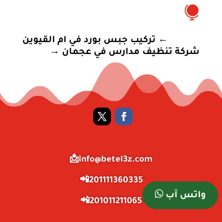

←
تركيب جبس بورد في ام القيوين
شركة تنظيف مدارس في عجمان
→
info@betel3z.com📩
201111360335📲
واتس آب
201011211065📲