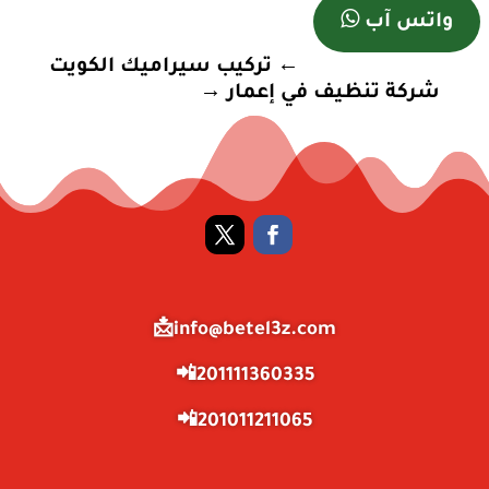

واتس آب
←
تركيب سيراميك الكويت
شركة تنظيف في إعمار
→
info@betel3z.com📩
201111360335📲
201011211065📲