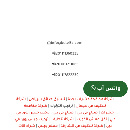
info@betel3z.com📩
201111360335📲
201011211065📲
201117822239📲
واتس آب
شركة مكافحة حشرات بجدة
|
تنسيق حدائق بالرياض
|
شركة
تنظيف في عجمان
| تركيب انترلوك |
شركة مكافحة
حشرات
|
صباغ في دبي
|
صباغ في دبي
|
تركيب جبس بورد في
دبي
|
نقل عفش الكويت
|
شركة تنظيف
|
تركيب جبس بورد في
دبي
|
شركة تنظيف في الشارقة
|
معلم جبس
|
شراء اثاث