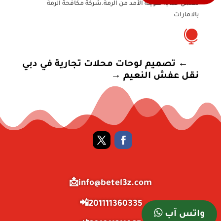
تضمن حماية طويلة الأمد من الرمة.شركة مكافحة الرمة
بالامارات

←
تصميم لوحات محلات تجارية في دبي
نقل عفش النعيم
→
info@betel3z.com📩
201111360335📲
واتس آب