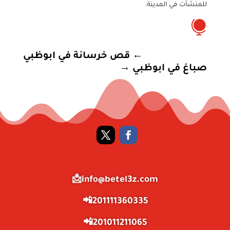
للمنشآت في المدينة.

←
قص خرسانة في ابوظبي
صباغ في ابوظبي
→
info@betel3z.com📩
201111360335📲
201011211065📲