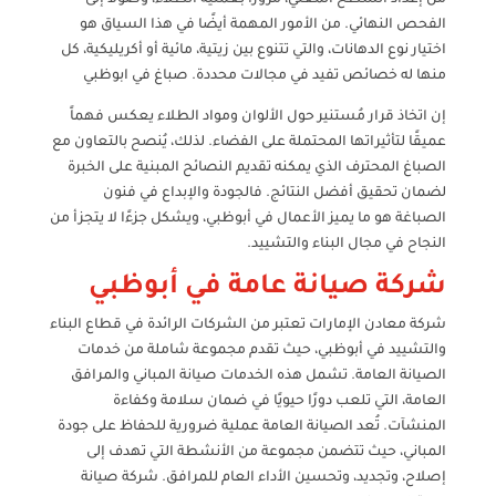
الفحص النهائي. من الأمور المهمة أيضًا في هذا السياق هو
اختيار نوع الدهانات، والتي تتنوع بين زيتية، مائية أو أكريليكية، كل
منها له خصائص تفيد في مجالات محددة. صباغ في ابوظبي
إن اتخاذ قرار مُستنير حول الألوان ومواد الطلاء يعكس فهماً
عميقًا لتأثيراتها المحتملة على الفضاء. لذلك، يُنصح بالتعاون مع
الصباغ المحترف الذي يمكنه تقديم النصائح المبنية على الخبرة
لضمان تحقيق أفضل النتائج. فالجودة والإبداع في فنون
الصباغة هو ما يميز الأعمال في أبوظبي، ويشكل جزءًا لا يتجزأ من
النجاح في مجال البناء والتشييد.
شركة صيانة عامة في أبوظبي
شركة معادن الإمارات تعتبر من الشركات الرائدة في قطاع البناء
والتشييد في أبوظبي، حيث تقدم مجموعة شاملة من خدمات
الصيانة العامة. تشمل هذه الخدمات صيانة المباني والمرافق
العامة، التي تلعب دورًا حيويًا في ضمان سلامة وكفاءة
المنشآت. تُعد الصيانة العامة عملية ضرورية للحفاظ على جودة
المباني، حيث تتضمن مجموعة من الأنشطة التي تهدف إلى
إصلاح، وتجديد، وتحسين الأداء العام للمرافق. شركة صيانة