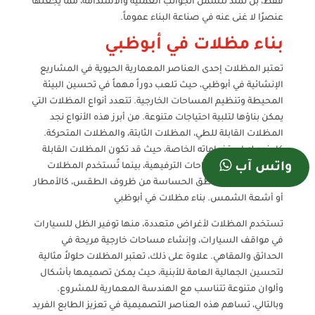
فقط، بل تمتد لتشمل الجوانب العملية والاستدامة، مما يجعلها
عنصرًا لا غنى عنه في صناعة البناء عموماً.
بناء مظلات في أبوظبي
تعتبر المظلات إحدى العناصر المعمارية الحيوية في المشاريع
الإنشائية في أبوظبي، حيث تلعب دوراً مهماً في تحسين البيئة
المحيطة وتنظيم المساحات الخارجية. تتعدد أنواع المظلات التي
يمكن بناؤها لتلبية احتياجات متنوعة. من أبرز هذه الأنواع نجد
المظلات القابلة للطي، المظلات الثابتة، والمظلات المتحركة.
كل نوع له استخداماته الخاصة، حيث قد تكون المظلات القابلة
واتس آب
للطي مناسبة للمساحات الترفيهية، بينما تُستخدم المظلات
الثابتة لحماية المناطق الحساسة من ظروف الطقس، كالأمطار
أو أشعة الشمس. بناء مظلات في أبوظبي
تستخدم المظلات لأغراض متعددة، منها توفير الظل للسيارات
في مواقف السيارات، وإنشاء مساحات خارجية مريحة في
الحدائق والمقاهي. علاوة على ذلك، تعتبر المظلات حلولاً مثالية
لتحسين الجمالية العامة للأبنية، حيث يمكن تصميمها بأشكال
وألوان متنوعة تتناسب مع الهندسة المعمارية للمشروع.
وبالتالي، تساهم هذه العناصر التصميمية في تعزيز الطابع الفريد