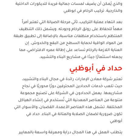
والذي يُمكن أن يضيف لمسات جمالية فريدة للديكورات الداخلية
والخارجية. تركيب الرخام في ابوظبي
بعد انتهاء عملية التركيب، تأتي مرحلة الصيانة التي تعتبر أمراً
مهماً للحفاظ على رونق الرخام وجودته. ويشمل ذلك التنظيف
المنتظم باستخدام منظفات مناسبة، بالإضافة إلى تطبيق طبقة
من المواد الواقية لحماية السطح من البقع والخدوش. إن
العناية اللازمة بالرخام تساعد على إطالة عمره الافتراضي، مما
يجعله استثمارًا جيدًا في مشاريع البناء والتشييد.
حداد في أبوظبي
تعتبر شركة معادن الإمارات رائدة في مجال البناء والتشييد،
حيث تلعب خدمات الحدادين المحترفين دورًا محوريًا في نجاح
مشاريعها. يعمل الحدادون في الشركة على تصنيع مجموعة
متنوعة من العناصر المعدنية التي تُستخدم في إنشاء الهياكل
المختلفة. تشمل هذه العناصر الأعمدة، القضبان، والأسوار، التي
تكون ضرورية لضمان الصلابة والمتانة في البناء. حداد في
أبوظبي
يتطلب العمل في هذا المجال دراية ومعرفة واسعة بالمعايير