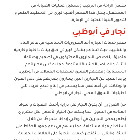
تضمن الراحة في التركيب وتسهيل عمليات الصيانة في
المستقبل. يمثل هذا العنصر أهمية كبرى في التخطيط الطموح
لتطوير البنية التحتية في الإمارة.
نجار في أبوظبي
تعتبر خدمات النجارة أحد الضروريات الأساسية في عالم البناء
والتشييد، حيث تساهم بشكل كبير في خلق بيئات داخلية وخارجية
متميزة. يتخصص النجارون المحترفون في تصميم وصناعة
الأثاث والعناصر الخشبية المتنوعة، مما يعكس مهاراتهم
الاستثنائية وفهمهم العميق لمتطلبات العملاء. في أبوظبي،
يوجد العديد من النجارين الذين يمتازون بقدرتهم على دمج الفنون
والوظائف في أعمالهم، مما يسهم في إنتاج قطع فريدة تلبي
احتياجات السوق المحلي. نجار في ابوظبي
من الضروري أن يكون النجار على دراية بأحدث التقنيات والمواد
المتاحة في السوق، مما يمكنه من اختيار الأفضل لكل مشروع.
يُظهر بعض النجارين في أبوظبي إبداعًا ملحوظًا من خلال
استخدام مواد مستدامة، مما يسهم في دعم جهود الحفاظ على
البيئة. وبالتالي، لا تقتصر خدمات النجارة على العلامات الجمالية