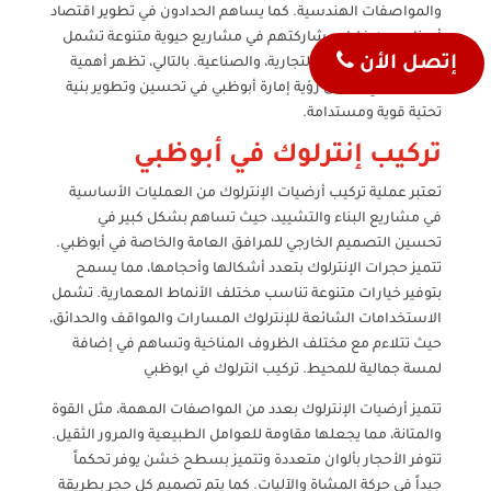
والمواصفات الهندسية. كما يساهم الحدادون في تطوير اقتصاد
أبوظبي من خلال مشاركتهم في مشاريع حيوية متنوعة تشمل
إتصل الأن
الإنشاءات السكنية، التجارية، والصناعية. بالتالي، تظهر أهمية
الحدادين في تحقيق رؤية إمارة أبوظبي في تحسين وتطوير بنية
تحتية قوية ومستدامة.
تركيب إنترلوك في أبوظبي
تعتبر عملية تركيب أرضيات الإنترلوك من العمليات الأساسية
في مشاريع البناء والتشييد، حيث تساهم بشكل كبير في
تحسين التصميم الخارجي للمرافق العامة والخاصة في أبوظبي.
تتميز حجرات الإنترلوك بتعدد أشكالها وأحجامها، مما يسمح
بتوفير خيارات متنوعة تناسب مختلف الأنماط المعمارية. تشمل
الاستخدامات الشائعة للإنترلوك المسارات والمواقف والحدائق،
حيث تتلاءم مع مختلف الظروف المناخية وتساهم في إضافة
لمسة جمالية للمحيط. تركيب انترلوك في ابوظبي
تتميز أرضيات الإنترلوك بعدد من المواصفات المهمة، مثل القوة
والمتانة، مما يجعلها مقاومة للعوامل الطبيعية والمرور الثقيل.
تتوفر الأحجار بألوان متعددة وتتميز بسطح خشن يوفر تحكماً
جيداً في حركة المشاة والآليات. كما يتم تصميم كل حجر بطريقة