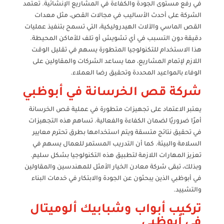
في رفع مستوى الجودة والكفاءة في المشاريع الإنشائية. تعتمد
الشركة على أحدث الأساليب في مجالات القص، مثل معدات
القص الماسي والآلات الهيدروليكية، التي تسمح بتنفيذ عمليات
دقيقة دون التسبب في أي تشويش أو تلف للأماكن المحيطة.
هذا الاستخدام للتكنولوجيا المتطورة يسهم في تقليل الوقت
اللازم لإتمام المشاريع، مما يساعد الشركات والمقاولين على
الوفاء بالمواعيد المحددة وتحقيق رضا العملاء.
شركة قص الخرسانة في أبوظبي
يعتبر الاعتماد على تجهيزات متطورة في عملية قص الخرسانة
أمرًا ضروريًا لضمان الكفاءة والفعالية. تساهم هذه التجهيزات
في تحقيق نتائج متسقة ويتم استخدامها بطرق تحترم معايير
السلامة والبيئة. كما أن التدريب المستمر للعمال يسهم في
تعزيز المهارات اللازمة لتطبيق هذه التكنولوجيا بشكل سليم.
وبذلك، تبقى شركة معادن الخيار الأمثل للمهندسين والمقاولين
في أبوظبي الذين يبحثون عن الجودة والابتكار في خدمات البناء
والتشييد.
تركيب أبواب وشبابيك ألوميتال
في أبوظبي