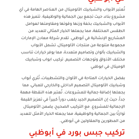
تُعتبر الأبواب والشبابيك الألوميتال من العناصر الهامة في أي
مشروع بناء، حيث تجمع بين الجمالية والوظيفية. تتميز هذه
الأبواب والشبابيك بخفة وزنها وقوتها ومقاومتها لعوامل
الطقس المختلفة، مما يجعلها الخيار المثالي للعديد من
المشاريع الإنشائية في أبوظبي. تقدم شركة معادن الإمارات
مجموعة متنوعة من منتجات الألوميتال، تشمل الأبواب
والشبابيك بألوان وتصاميم متعددة، مما يوفر خيارات تناسب
مختلف الأذواق وتوجهات التصميم. تركيب ابواب وشبابيك
الوميتال في ابوظبي
بفضل الخيارات المتاحة في الألوان والتشطيبات، تُثري أبواب
وشبابيك الألوميتال التصميم الداخلي والخارجي للمباني، مما
يجعلها إضافة جمالية للمشروعات. تُعتبر هذه النقطة مهمة
جداً، حيث إن التصميم الجيد يلعب دوراً كبيراً في تعزيز القيمة
الإجمالية للمشروع. مع التركيب الصحيح، يضمن الألوميتال
توازنًا بين الجمالية والوظيفية، مما يجعله الخيار الأمثل للعديد
من المطورين والمقاولين في أبوظبي.
تركيب جبس بورد في أبوظبي