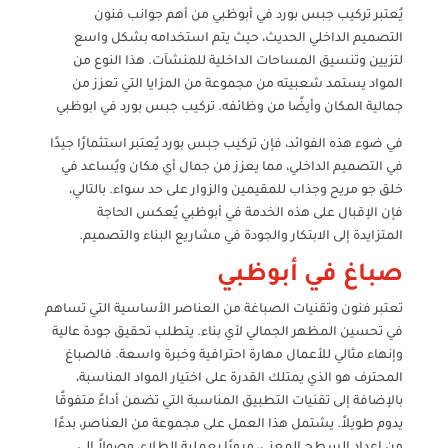
يُعتبر تركيب جبس بورد في أبوظبي من أهم جوانب فنون
التصميم الداخلي الحديث، حيث يتم استخدامه بشكل واسع
لتزيين وتنسيق المساحات الداخلية للمنشآت. هذا النوع من
المواد يستمد شعبيته من مجموعة من المزايا التي تعزز من
جمالية المكان وأيضًا من وظائفه. تركيب جبس بورد في ابوظبي
في ضوء هذه الفوائد، فإن تركيب جبس بورد يُعتبر استثمارًا جيدًا
في التصميم الداخلي، مما يعزز من جمال أي مكان ويُساعد في
خلق جو مريح وجذاب للمقيمين والزوار على حد سواء. بالتالي،
فإن الإقبال على هذه الخدمة في أبوظبي يُعكس الحاجة
المتزايدة إلى الابتكار والجودة في مشاريع البناء والتصميم.
صباغ في أبوظبي
تعتبر فنون وتقنيات الصباغة من العناصر الأساسية التي تساهم
في تحسين المظهر الجمالي لأي بناء. يتطلب تحقيق جودة عالية
وإنهاء مثالي للأعمال مهارة احترافية وخبرة واسعة. فالصباغ
المحترف هو الذي يمتلك القدرة على اختيار المواد المناسبة،
بالإضافة إلى تقنيات التطبيق المناسبة التي تضمن أداءً متفوقًا
يدوم طويلاً. يشتمل هذا العمل على مجموعة من العناصر، بدءًا
من إعداد السطح المعني، مرورًا بعملية الطلاء، وصولاً إلى