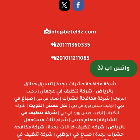
info@betel3z.com📩
201111360335📲
201011211065📲
واتس آب
شركة مكافحة حشرات بجدة
تنسيق حدائق
|
بالرياض
شركة تنظيف في عجمان
|
| تركيب
شركة مكافحة حشرات
صباغ في
انترلوك |
| صباغ في دبي |
دبي
نقل عفش الكويت
| تركيب جبس بورد في دبي |
| شركة
شركة تنظيف في
تنظيف | تركيب جبس بورد في دبي |
الشارقة
معلم جبس
شراء اثاث مستعمل
|
|
بالرياض
شركه تنظيف خزانات بجدة
شركة مكافحة
|
|
حشرات بجدة
صباغ في ابوظبي
شركة تنظيف في
|
|