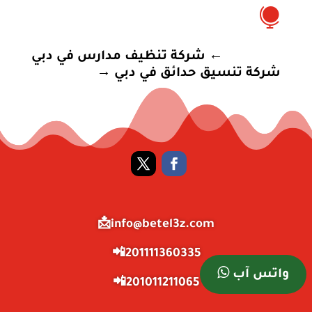

←
شركة تنظيف مدارس في دبي
شركة تنسيق حدائق في دبي
→
info@betel3z.com📩
201111360335📲
واتس آب
201011211065📲