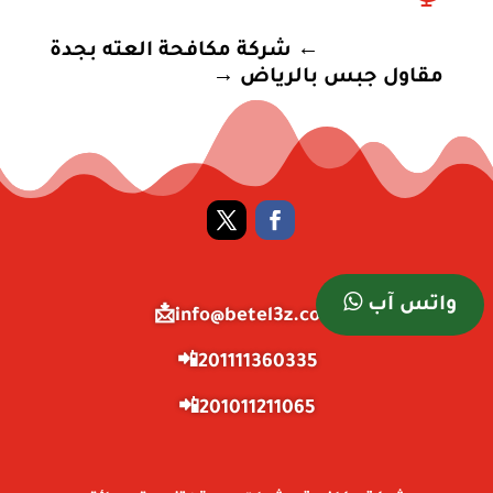
←
شركة مكافحة العته بجدة
مقاول جبس بالرياض
→
واتس آب
info@betel3z.com📩
201111360335📲
201011211065📲