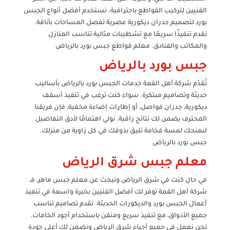
الفنيين لتركيب القواطع باحترافية. نستخدم أفضل أنواع الجبس
بورد لتصميم جدران ديكورية عصرية تفصل المساحات بأناقة.
نقدم تنفيذًا سريعًا مع تشطيبات مثالية تناسب المنازل
والمكاتب والفنادق. معلم قواطع جبس بورد بالرياض
جبس بورد بالرياض
تُقدّم شركة أهل القمة خدمات الجبس بورد بالرياض بأساليب
حديثة وتصاميم مبتكرة. سواء كنت ترغب في تنفيذ أسقف
ديكورية، جدران فواصل، أو إطارات إضاءة مخفية، فإن فريقنا
المحترف يضمن لك نتائج راقية. نولي اهتمامًا لأدق التفاصيل
لنمنحك لمسة فخامة تليق بذوقك في كل زاوية من منزلك.
جبس بورد بالرياض
معلم جبس شرق الرياض
في حال كنت في شرق الرياض وتبحث عن معلم جبس ماهر، فـ
شركة أهل القمة توفر لك أفضل الفنيين بخبرة واسعة في تنفيذ
أعمال الجبس بورد والديكورات الحديثة. نقدم تصاميم تناسب
جميع الأذواق، مع تنفيذ سريع ومتقن باستخدام أجود الخامات.
نحن نعمل في جميع أحياء شرق الرياض ونضمن لك أعلى جودة