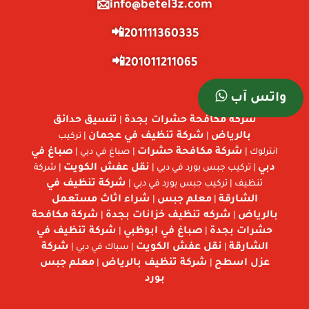
info@betel3z.com📩
201111360335📲
201011211065📲
واتس آب
شركة مكافحة حشرات بجدة
تنسيق حدائق
|
بالرياض
شركة تنظيف في عجمان
|
| تركيب
شركة مكافحة حشرات
صباغ في
انترلوك |
| صباغ في دبي |
دبي
نقل عفش الكويت
| تركيب جبس بورد في دبي |
| شركة
شركة تنظيف في
تنظيف | تركيب جبس بورد في دبي |
الشارقة
معلم جبس
شراء اثاث مستعمل
|
|
بالرياض
شركه تنظيف خزانات بجدة
شركة مكافحة
|
|
حشرات بجدة
صباغ في ابوظبي
شركة تنظيف في
|
|
الشارقة
نقل عفش الكويت
شركة
|
| سباك في دبي |
عزل اسطح
شركة تنظيف بالرياض
معلم جبس
|
|
بورد