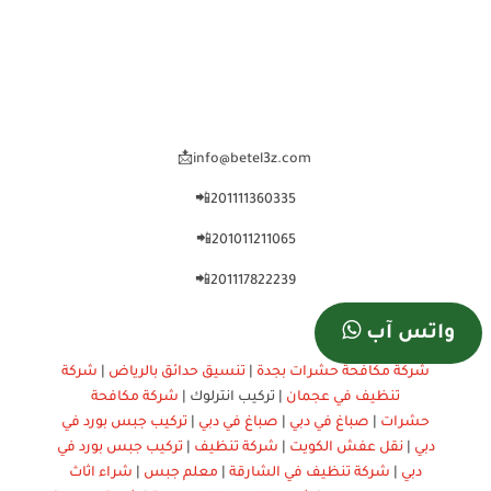
info@betel3z.com📩
201111360335📲
201011211065📲
201117822239📲
واتس آب
شركة مكافحة حشرات بجدة
|
تنسيق حدائق بالرياض
|
شركة
تنظيف في عجمان
| تركيب انترلوك |
شركة مكافحة
حشرات
|
صباغ في دبي
|
صباغ في دبي
|
تركيب جبس بورد في
دبي
|
نقل عفش الكويت
|
شركة تنظيف
|
تركيب جبس بورد في
دبي
|
شركة تنظيف في الشارقة
|
معلم جبس
|
شراء اثاث