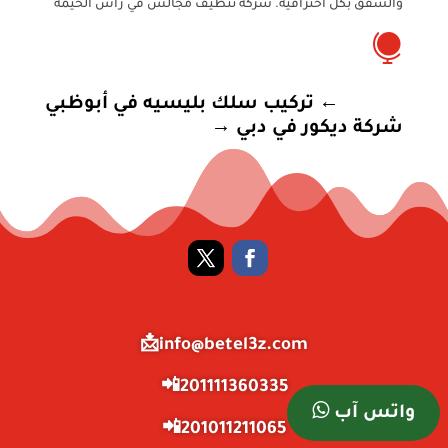
والشقق بكل احترافية. شركة تنظيف مجالس في راس الخيمة

←
تركيب سلك بليسيه في أبوظبي
شركة ديكور في دبي
→
info@betel3z.com📩
201111360335📲
واتس آب
201011211065📲