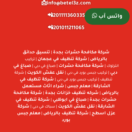
info@betel3z.com📩
201111360335📲
واتس آب
201011211065📲
شركة مكافحة حشرات بجدة
تنسيق حدائق
|
بالرياض
شركة تنظيف في عجمان
|
| تركيب
شركة مكافحة حشرات
صباغ في
انترلوك |
| صباغ في دبي |
دبي
نقل عفش الكويت
| تركيب جبس بورد في دبي |
| شركة
شركة تنظيف في
تنظيف | تركيب جبس بورد في دبي |
الشارقة
معلم جبس
شراء اثاث مستعمل
|
|
بالرياض
شركه تنظيف خزانات بجدة
شركة مكافحة
|
|
حشرات بجدة
صباغ في ابوظبي
شركة تنظيف في
|
|
الشارقة
نقل عفش الكويت
شركة
|
| سباك في دبي |
عزل اسطح
شركة تنظيف بالرياض
معلم جبس
|
|
بورد