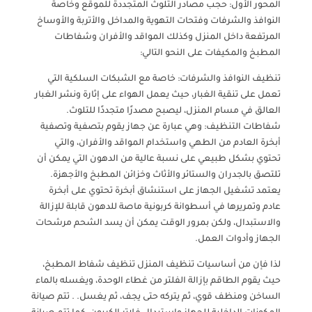
المحور الأول: حجب مصادر التلوث المتجددة للموقع وخاصة
النوافذ والشرفات وفتحات التهوية والمداخل والأتربة والأوساخ
المرتفعة داخل المنزل وكذلك المواقد والأفران وشفاطات
المطبخ والمكيفات على النحو التالي:
تنظيف النوافذ والشرفات: خاصة مع الشبكات السلكية التي
تعمل على تنقية الغبار، حيث يعمل الهواء على إثارة ونشر الغبار
العالق في مسام المنزل، ليصبح مصدرًا متجددًا للتلوث.
شفاطات التنظيف: وهي عبارة عن جهاز يقوم بتصفية وتصفية
أبخرة العادم من الطهي واستخدام المواقد والأفران، والتي
تحتوي بشكل طبيعي على نسبة عالية من الدهون التي يمكن أن
تلتصق بالجدران والستائر والأثاث وخزائن المطبخ والأجهزة.
يعتمد تشغيل الجهاز على استنشاق أبخرة تحتوي على أبخرة
عادم وتمريرها في أسطوانة كربونية ماصة للدهون قابلة للإزالة
والاستبدال، ولكن بمرور الوقت يمكن أن يسد الشحم مرشحات
الجهاز وأدوات العمل.
لذا فإن من أساسيات تنظيف المنزل تنظيف شفاط المطبخ،
حيث يقوم الطاقم بإزالة الفلتر من غطاء الوحدة، ويغسله بالماء
الساخن ومنظف قوي، ثم يتركه حتى يجف، ثم يغسل. . تتم صيانة