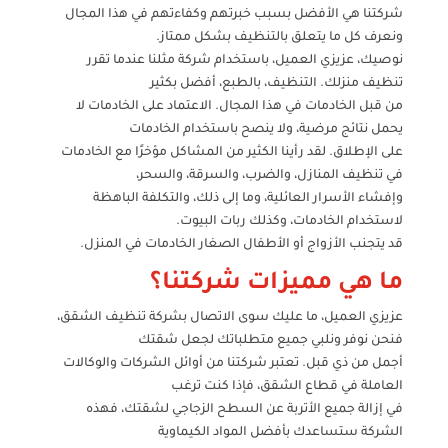
شركتنا هي الأفضل بسبب خبرتهم وكفاءتهم في هذا المجال
ونعرف كل ما يتعلق بالتنظيف بشكل ممتاز.
نوصيك، عزيزي العميل، باستخدام شركة مثلنا عندما تقرر
تنظيف منزلك. التنظيف، بالطبع، أفضل بكثير
من قبل الخادمات في هذا المجال. الاعتماد على الخادمات لا
يحمل نتائج مرضية، ولا ينصح باستخدام الخادمات
على الإطلاق. لقد رأينا الكثير من المشاكل مؤخرًا مع الخادمات
في تنظيف المنازل، والضرب، والسرقة، والسحر،
وإفشاء الأسرار العائلية، وما إلى ذلك، والتكلفة الباهظة
لاستخدام الخادمات، وكذلك ربات البيوت.
قد يتجنب الأزواج أو الأطفال الصغار الخادمات في المنزل.
ما هي مميزات شركتنا؟
عزيزي العميل، ما عليك سوى الاتصال بشركة تنظيف الشقق،
فنحن نوفر ونلبي جميع متطلباتك لجعل شقتك
أجمل من ذي قبل. تعتبر شركتنا من أوائل الشركات والوكالات
العاملة في قطاع الشقق، فإذا كنت ترغب
في إزالة جميع الأتربة عن السطح الزجاجي لشقتك، فهذه
الشركة ستساعدك بأفضل المواد الكيماوية