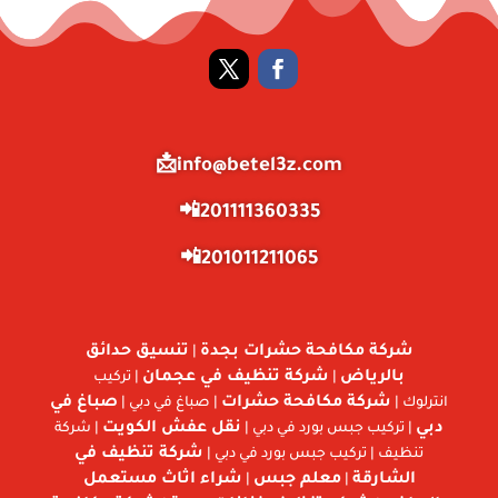
info@betel3z.com📩
201111360335📲
201011211065📲
شركة مكافحة حشرات بجدة
تنسيق حدائق
|
بالرياض
شركة تنظيف في عجمان
|
| تركيب
شركة مكافحة حشرات
صباغ في
انترلوك |
| صباغ في دبي |
دبي
نقل عفش الكويت
| تركيب جبس بورد في دبي |
| شركة
شركة تنظيف في
تنظيف | تركيب جبس بورد في دبي |
الشارقة
معلم جبس
شراء اثاث مستعمل
|
|