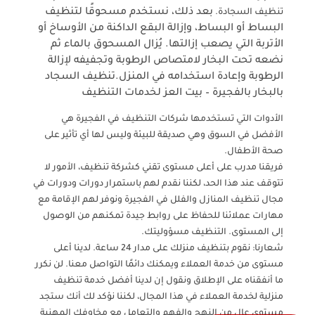
بعد ذلك، نستخدم مسحوقًا لتنظيف
تنظيف السجادة.
البساط أو البساط، وإزالة البقع الداكنة من الأوساخ أو
الأتربة التي يصعب إزالتها.
يُزال المسحوق بالماء ثم
نضعه تحت البخار لامتصاص الرطوبة وتجفيفه لإزالة
الرطوبة وإعادة استخدامه في المنزل.
تنظيف السجاد
بالبخار بالفجيرة – بيت العز لخدمات التنظيف
الأدوات التي تستخدمها شركات التنظيف في الفجيرة هي
الأفضل في السوق وهي صديقة للبيئة وليس لها أي تأثير على
صحة الأطفال.
فريقنا مدرب على أعلى مستوى تقني كشركة تنظيف، الأمور لا
تتوقف عند هذا الحد، لكننا نقدم لهم باستمرار دورات ودورات في
مجال تنظيف المنازل والفلل في الفجيرة ونوفر لهم الإقامة مع
مهارات عملائنا للحفاظ على روابط جيدة تمكنهم من الوصول
إلى المستوى. التنظيف مسؤوليتك.
شعارنا: نقوم بتنظيف منزلك على مدار 24 ساعة. لدينا أعلى
مستوى من خدمة العملاء ويمكنك دائمًا التواصل معنا. لن نكرر
ما أنفقناه على الإطلاق ونقول إن لدينا أفضل خدمة تنظيف
منزلية لخدمة العملاء في هذا المجال، لكننا نؤكد لك أنك ستجد
مستوى عالٍ من النهج والفهم والتعامل مع مخاوفك المهنية