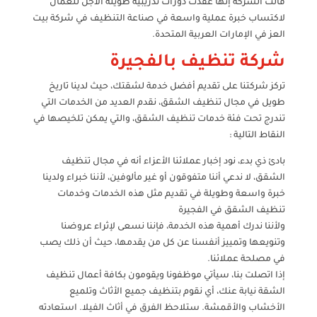
قالت الشركة إنها عقدت دورات تدريبية طويلة الأجل للعمال
لاكتساب خبرة عملية واسعة في صناعة التنظيف في شركة بيت
العز في الإمارات العربية المتحدة.
شركة تنظيف بالفجيرة
تركز شركتنا على تقديم أفضل خدمة لشقتك، حيث لدينا تاريخ
طويل في مجال تنظيف الشقق، نقدم العديد من الخدمات التي
تندرج تحت فئة خدمات تنظيف الشقق، والتي يمكن تلخيصها في
النقاط التالية :
بادئ ذي بدء، نود إخبار عملائنا الأعزاء أنه في مجال تنظيف
الشقق، لا ندعي أننا متفوقون أو غير مألوفين، لأننا خبراء ولدينا
خبرة واسعة وطويلة في تقديم مثل هذه الخدمات وخدمات
تنظيف الشقق في الفجيرة
ولأننا ندرك أهمية هذه الخدمة، فإننا نسعى لإثراء عروضنا
وتنويعها وتمييز أنفسنا عن كل من يقدمها، حيث أن ذلك يصب
في مصلحة عملائنا.
إذا اتصلت بنا، سيأتي موظفونا ويقومون بكافة أعمال تنظيف
الشقة نيابة عنك، أي نقوم بتنظيف جميع الأثاث وتلميع
الأخشاب والأقمشة. ستلاحظ الفرق في أثاث الفيلا. استعادته