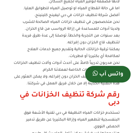
لأنها مصممة لتوفير المياه لجميع السكان.
اما في حالة انقطاع المياه او توصيل المياه للطوابق العليا.
أفضل شركة تنظيف خزانات في دبي ليفينج كلينينج.
نحن متخصصون في تنظيف خزانات المياه الصالحة للشرب
ولدينا أدوات للمساعدة في إزالة الرواسب من قاع الخزان.
بعد سنوات من التجربة والخطأ، توصلنا إلى عدة طرق فريدة
لتنظيف قاع الخزان دون إفراغه.
يمكننا ترقية خزاناتك الحالية وتقديم جميع خدمات العلاج
لمكافحة أي بكتيريا أو فطريات.
نحن مدربون تدريباً كاملاً على أحدث أدوات وآلات تنظيف الخزانات
لتلبية جميع الاحتياجات الخاصة لعملائنا الكرام.
واتس آب
لدينا القدرة على تنظيف الخزان دون إفراغه، ولا يمكن العثور على
هذه التقنية الحديثة إلا من خلال فريق العمل في شركتنا.
رقم شركة تنظيف الخزانات في
دبى
تستخدم خزانات المياه النظيفة في دبي تقنية الأشعة فوق
البنفسجية لتطهير المياه وإزالة البكتيريا عن طريق تدمير
الحمض النووي.