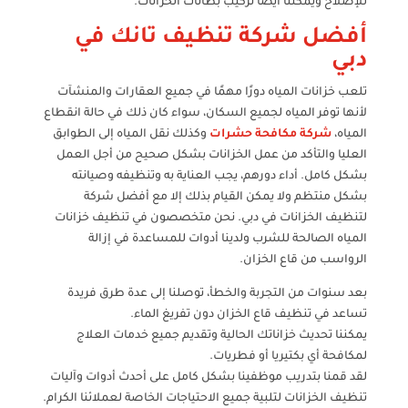
للإصلاح ويمكننا أيضًا تركيب بطانات الخزانات.
أفضل شركة تنظيف تانك في
دبي
تلعب خزانات المياه دورًا مهمًا في جميع العقارات والمنشآت
لأنها توفر المياه لجميع السكان، سواء كان ذلك في حالة انقطاع
المياه،
شركة مكافحة حشرات
وكذلك نقل المياه إلى الطوابق
العليا والتأكد من عمل الخزانات بشكل صحيح من أجل العمل
بشكل كامل. أداء دورهم، يجب العناية به وتنظيفه وصيانته
بشكل منتظم ولا يمكن القيام بذلك إلا مع أفضل شركة
لتنظيف الخزانات في دبي. نحن متخصصون في تنظيف خزانات
المياه الصالحة للشرب ولدينا أدوات للمساعدة في إزالة
الرواسب من قاع الخزان.
بعد سنوات من التجربة والخطأ، توصلنا إلى عدة طرق فريدة
تساعد في تنظيف قاع الخزان دون تفريغ الماء.
يمكننا تحديث خزاناتك الحالية وتقديم جميع خدمات العلاج
لمكافحة أي بكتيريا أو فطريات.
لقد قمنا بتدريب موظفينا بشكل كامل على أحدث أدوات وآليات
تنظيف الخزانات لتلبية جميع الاحتياجات الخاصة لعملائنا الكرام.