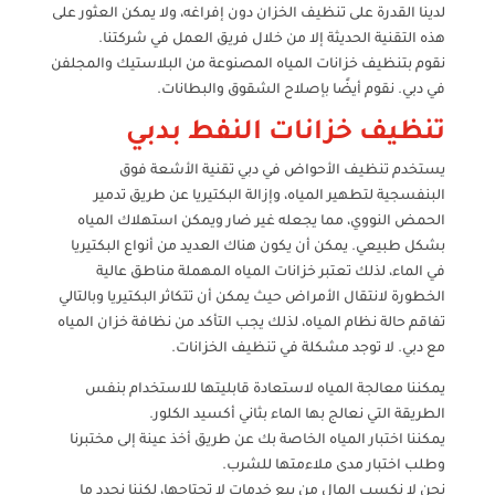
لدينا القدرة على تنظيف الخزان دون إفراغه، ولا يمكن العثور على
هذه التقنية الحديثة إلا من خلال فريق العمل في شركتنا.
نقوم بتنظيف خزانات المياه المصنوعة من البلاستيك والمجلفن
في دبي. نقوم أيضًا بإصلاح الشقوق والبطانات.
تنظيف خزانات النفط بدبي
يستخدم تنظيف الأحواض في دبي تقنية الأشعة فوق
البنفسجية لتطهير المياه، وإزالة البكتيريا عن طريق تدمير
الحمض النووي، مما يجعله غير ضار ويمكن استهلاك المياه
بشكل طبيعي. يمكن أن يكون هناك العديد من أنواع البكتيريا
في الماء، لذلك تعتبر خزانات المياه المهملة مناطق عالية
الخطورة لانتقال الأمراض حيث يمكن أن تتكاثر البكتيريا وبالتالي
تفاقم حالة نظام المياه، لذلك يجب التأكد من نظافة خزان المياه
مع دبي. لا توجد مشكلة في تنظيف الخزانات.
يمكننا معالجة المياه لاستعادة قابليتها للاستخدام بنفس
الطريقة التي نعالج بها الماء بثاني أكسيد الكلور.
يمكننا اختبار المياه الخاصة بك عن طريق أخذ عينة إلى مختبرنا
وطلب اختبار مدى ملاءمتها للشرب.
نحن لا نكسب المال من بيع خدمات لا تحتاجها، لكننا نحدد ما