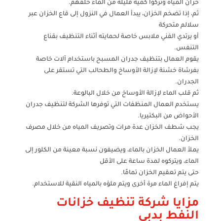
خزان المياه وتركوا كمية قليلة من الماء خلفهم.
ثم، إذا تضخم الخزان، يبدأ العمال في النزول إلى قاع الخزان عبر
سلالم متحركة
أو يرتدي الفني ملابس خاصة لحمايته أثناء التنظيف بقناع
التنفس.
يقوم العمال بتنظيف جدران المسبح باستخدام آلات خاصة
بفرشاة خشنة لإزالة الأوساخ والطحالب التي تستقر على
الجدران.
ثم قلب الماء لإزالة الأوساخ من خلال البالوعة.
يستخدم العمال المنظفات التي توفرها الشركة لتنظيف جدران
الأحواض من البكتيريا.
يجب شطف الخزان عدة مرات وتصريف المياه من خلال مصرف
الخزان.
يملأ العمال الخزان بالماء، ويضيفون نسبة معينة من الكلور إلى
الماء، ويتركوه لمدة ساعة على الأقل
حتى يتم تعقيم الخزان تمامًا.
يتم إفراغ الماء مرة أخرى ويتم ملؤه بالمياه النقية للاستخدام.
مزايا شركة تنظيف خزانات
النفط بدبي