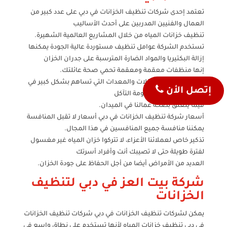
تعتمد إحدى شركات تنظيف الخزانات في دبي على عدد كبير من
العمال والفنيين المدربين على أحدث الأساليب
تنظيف خزانات المياه من خلال المشاريع العالمية الشهيرة.
تستخدم الشركة عوامل تنظيف مستوردة عالية الجودة يمكنها
إزالة البكتيريا والمواد الضارة المترسبة على جدران الخزان
إنها منظفات معقمة ومعقمة تحمي صحة عائلتك.
يتم معالجة أحدث الآلات والمعدات التي تساهم بشكل كبير في
إتصل الأن
تنظيف الخزانات بمقاومة التآكل
فيما يتعلق بصحة عمالنا في الميدان.
أسعار شركة تنظيف الخزانات في دبي أسعار لا تقبل المنافسة
يمكننا منافسة جميع المنافسين في هذا المجال.
تذكير خاص لعملائنا الأعزاء، لا تتركوا خزان المياه غير مغسول
لفترة طويلة حتى لا تصيبك أنت وأفراد أسرتك
العديد من الأمراض أيضا من أجل الحفاظ على جودة الخزان.
شركة بيت العز في دبي لتنظيف
الخزانات
يمكن لشركات تنظيف الخزانات في دبي شركات تنظيف الخزانات
في دبي تنظيف خزانات المياه لأنها تستخدم على نطاق واسع في