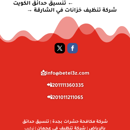
←
تنسيق حدائق الكويت
شركة تنظيف خزانات في الشارقة
→
info@betel3z.com📩
201111360335📲
201011211065📲
شركة مكافحة حشرات بجدة
تنسيق حدائق
|
بالرياض
شركة تنظيف في عجمان
|
| تركيب