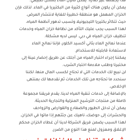
هذا يجعلها غير ضارة. يمكن تناول الماء بشكل طبيعي.
يمكن أن يكون هناك أنواع كثيرة من البكتيريا في الماء. لذلك فإن
الخزان المهمل هو منطقة خطيرة للغاية لانتشار المرض.
حيث تتكاثر بكتيريا الليجيونيلا وتسبب تدهور أنظمة المياه،
لهذا السبب يجب عليك التأكد من نظافة خزان المياه وخدمات
تنظيف خزان المياه في دبي. ليس لديه مشكلة.
عندما نعالج الماء بثاني أكسيد الكلور، فإننا نعالج الماء
لاستعادة قابليته للاستخدام.
يمكننا إجراء اختبار المياه من أجلك عن طريق إحضار عينة إلى
مختبرنا وطلب ملاءمة اختبار الشرب.
لن نبيع لك الخدمات التي لا تحتاج لكسب المال منها، لكننا
سنحدد ما تحتاجه من تلك الخدمات ثم نقدمها لك بمنتهى
الإخلاص.
بالإضافة إلى خدمات تنقية المياه لدينا، يقدم فريقنا مجموعة
كاملة من منتجات الترشيح المنزلية والتجارية الحديثة.
يمكن أن تدخل الطيور والضفادع والقوارض والزواحف
والحشرات إلى حوضك، ناهيك عن جثثهم إذا ماتوا في الخزان.
لهذا السبب يضمن فريق الشركة لدينا أن غطاء الخزان محكم
الإغلاق ومعزول لمنع هذا النوع من الضرر.