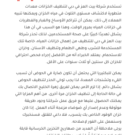
تستخدم شركة بيت العز في دبي لتنظيف الخزانات معدات
متطورة لاكتشاف مستوى التلوث في مياه الخزان ويمكنها تنبيه
العملاء إلى ذلك. يمكن أن تتراكم الأوساخ والغبار والفطريات
في خزانات المياه بمرور الوقت، وهذا هو السبب في أن هذا
يشكل تهديدًا كبيرًا على صحة المستخدمين، لذلك تحذر شركة
بيت العز في دبي للتنظيف من إهمال خزانات المياه، خاصة تلك
المستخدمة للشرب وطهي الطعام وتنظيف الأسنان. وخزان
للاستحمام. يعتقد الخبراء أنه من الأفضل إجراء فحص احترافي
للخزان كل سنتين أو ثلاث سنوات على الأقل.
يمكن للبكتيريا التي يحتمل أن تكون ضارة في الحوض أن تسبب
القيء وتشنجات المعدة، لذا يجب توخي الحذر لتنظيف الحوض
بشكل دائم. إذا لزم الأمر، يمكن لفريق زهرة الخليج الاتصال بك
في حالة الحاجة إلى تنظيف الخزان مرة أخرى. من أهم المزايا التي
يمكنك الحصول عليها مع فريق عمل شركتنا وجود طريقة
موثوقة وعدم إصدار أي ضوضاء مزعجة أثناء العمل. إذا كان
خزان الوقود الخاص بك يتسرب، فلا داعي للقلق، فسنخبرك
وسنعمل على الفور لإصلاحه.
يرجى ملاحظة أن العديد من صهاريج التخزين الخرسانية قابلة