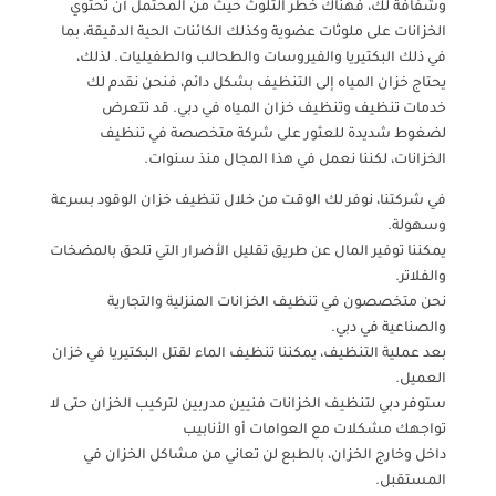
وشفافة لك، فهناك خطر التلوث حيث من المحتمل أن تحتوي
الخزانات على ملوثات عضوية وكذلك الكائنات الحية الدقيقة، بما
في ذلك البكتيريا والفيروسات والطحالب والطفيليات. لذلك،
يحتاج خزان المياه إلى التنظيف بشكل دائم، فنحن نقدم لك
خدمات تنظيف وتنظيف خزان المياه في دبي. قد تتعرض
لضغوط شديدة للعثور على شركة متخصصة في تنظيف
الخزانات، لكننا نعمل في هذا المجال منذ سنوات.
في شركتنا، نوفر لك الوقت من خلال تنظيف خزان الوقود بسرعة
وسهولة.
يمكننا توفير المال عن طريق تقليل الأضرار التي تلحق بالمضخات
والفلاتر.
نحن متخصصون في تنظيف الخزانات المنزلية والتجارية
والصناعية في دبي.
بعد عملية التنظيف، يمكننا تنظيف الماء لقتل البكتيريا في خزان
العميل.
ستوفر دبي لتنظيف الخزانات فنيين مدربين لتركيب الخزان حتى لا
تواجهك مشكلات مع العوامات أو الأنابيب
داخل وخارج الخزان، بالطبع لن تعاني من مشاكل الخزان في
المستقبل.