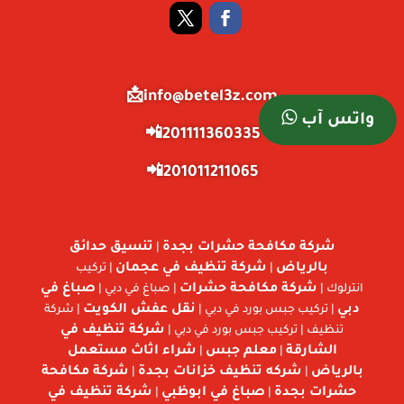
info@betel3z.com📩
واتس آب
201111360335📲
201011211065📲
شركة مكافحة حشرات بجدة
تنسيق حدائق
|
بالرياض
شركة تنظيف في عجمان
|
| تركيب
شركة مكافحة حشرات
صباغ في
انترلوك |
| صباغ في دبي |
دبي
نقل عفش الكويت
| تركيب جبس بورد في دبي |
| شركة
شركة تنظيف في
تنظيف | تركيب جبس بورد في دبي |
الشارقة
معلم جبس
شراء اثاث مستعمل
|
|
بالرياض
شركه تنظيف خزانات بجدة
شركة مكافحة
|
|
حشرات بجدة
صباغ في ابوظبي
شركة تنظيف في
|
|