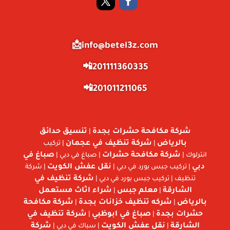
info@betel3z.com📩
201111360335📲
201011211065📲
شركة مكافحة حشرات بجدة
تنسيق حدائق
|
بالرياض
شركة تنظيف في عجمان
|
| تركيب
شركة مكافحة حشرات
صباغ في
انترلوك |
| صباغ في دبي |
دبي
نقل عفش الكويت
| تركيب جبس بورد في دبي |
| شركة
شركة تنظيف في
تنظيف | تركيب جبس بورد في دبي |
الشارقة
معلم جبس
شراء اثاث مستعمل
|
|
بالرياض
شركه تنظيف خزانات بجدة
شركة مكافحة
|
|
حشرات بجدة
صباغ في ابوظبي
شركة تنظيف في
|
|
الشارقة
نقل عفش الكويت
شركة
|
| سباك في دبي |