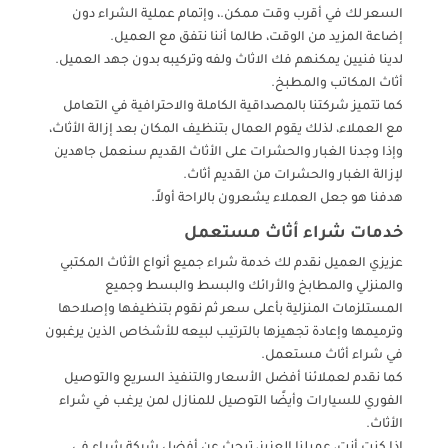
السعر لك في أقرب وقت ممكن.، وإتمام عملية الشراء دون
إضاعة المزيد من الوقت، طالما أننا نتفق مع العميل.
لدينا فنيين يمكنهم فك الاثاث ولفه وتركيبه بدون جهد العميل.
أثاث المكاتب والمطبخ.
كما تتميز شركتنا بالمصداقية الكاملة والاحترافية في التعامل
مع العملاء، لذلك يقوم العمال بتنظيف المكان بعد إزالة الأثاث،
وإذا وجدنا الغبار والحشرات على الأثاث القديم سنعمل جاهدين
لإزالة الغبار والحشرات من القديم أثاث.
هدفنا هو جعل العملاء يشعرون بالراحة أولاً.
خدمات شراء أثاث مستعمل
عزيزي العميل نقدم لك خدمة شراء جميع أنواع الأثاث المكتبي
والمنزلي والمطابخ والأرائك والبسط والبسط وجميع
المستلزمات المنزلية بأعلى سعر ثم نقوم بتنظيفها وإصلاحها
وترميمها وإعادة تجهيزها بالترتيب لبيعه للأشخاص الذين يرغبون
في شراء أثاث مستعمل.
كما نقدم لعملائنا أفضل الأسعار والتنفيذ السريع والتوصيل
الفوري للسيارات وأيضًا التوصيل للمنازل لمن يرغب في شراء
الأثاث.
إذا كنت أنت، عميلنا العزيز، تبحث عن أفضل شركة شراء في