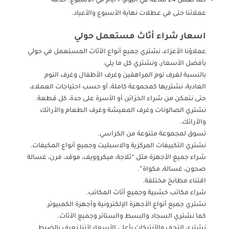
كما نعمل 24 ساعة في اليوم، 7 أيام في الأسبوع. خدمة
عملائنا حتى في عطلات نهاية الأسبوع والأعياد.
اسعار شراء أثاث مستعمل حولي
عملاؤنا الأعزاء، نشتري جميع أنواع الأثاث المستعمل في حولي
بأفضل الأسعار، ونشتري كل ما يلي:
بالنسبة لغرف نوم المراهقين وغرف الأطفال وغرف النوم
العادية، نشتريها كمجموعة كاملة، أو حسب احتياجات العملاء،
حتى نتمكن من شراء الخزائن أو الأسرة على حدة، كل قطعة.
نشتري الصالونات وغرف المعيشة وغرف الطعام والأرائك
والأرائك.
تسوق لمجموعة متنوعة من الكراسي.
نشتري التكييفات المركزية والاسبليت وجميع أنواع المكيفات.
شراء جميع الأجهزة مثل “ثلاجة، ميكروويف، موقد، فرن، غسالة
صحون، غسالة، مكواة”.
اقتناء مطابخ مختلفة.
شراء مكاتب خشبية وجميع أثاث المكاتب.
نشتري جميع أنواع الأجهزة الإلكترونية وأجهزة الكمبيوتر.
كما نشتري السجاد والبسط والستائر وجميع الأثاث.
نشتري التحف والأنتيكات بأعلى الأسعار لأننا نعرف بالضبط