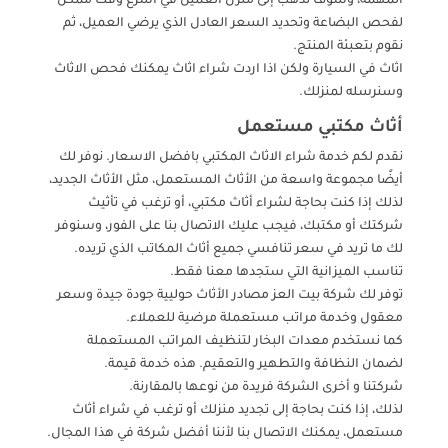
المهمة، وسوف نذهب إلى منزل العميل في أسرع وقت ممكن
لفحص البضاعة وتحديد السعر العادل الذي يرضي العميل، ثم
نقوم بتعبئة المنتج.
اثاث في السيارة ولكن اذا اردت شراء اثاث يمكنك فحص الاثاث
وسنرسله لمنزلك.
أثاث مكتبي مستعمل
نقدم لكم خدمة شراء الاثاث المكتبي بافضل الاسعار. نوفر لك
أيضًا مجموعة واسعة من الأثاث المستعمل، مثل الأثاث الجديد،
لذلك إذا كنت بحاجة لشراء أثاث مكتبي، أو ترغب في تأثيث
شركتك أو مكتبك، فيجب عليك الاتصال بنا على الفور، وسنوفر
لك ما تريد في سعر تنافسي جميع أثاث المكاتب الذي تريده.
تناسب الميزانية التي ستجدها معنا فقط.
توفر لك شركة بيت العز مصادر الأثاث حوليية جودة جيدة وسعر
معقول وخدمة مراتب مستعملة مرضية للعملاء.
كما نستخدم معدات البخار لتنظيف المراتب المستعملة
لضمان النظافة والتطهير والتعقيم. هذه خدمة قيمة.
شركتنا و أخرى الشركة فريدة من نوعها بالمقارنة.
لذلك، إذا كنت بحاجة إلى تجديد منزلك أو ترغب في شراء أثاث
مستعمل، يمكنك الاتصال بنا لأننا أفضل شركة في هذا المجال.