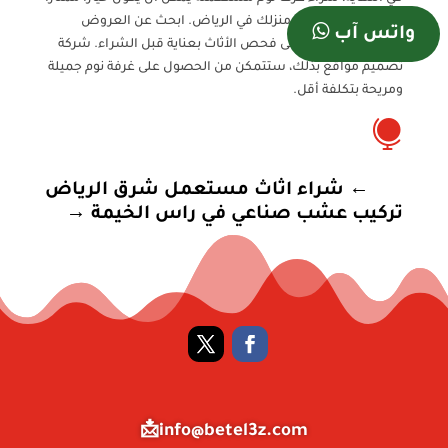
لتوفير المال وتجديد منزلك في الرياض. ابحث عن العروض
واتس آب
المناسبة واحرص على فحص الأثاث بعناية قبل الشراء. شركة
تصميم مواقع بذلك، ستتمكن من الحصول على غرفة نوم جميلة
ومريحة بتكلفة أقل.

←
شراء اثاث مستعمل شرق الرياض
تركيب عشب صناعي في راس الخيمة
→
info@betel3z.com📩