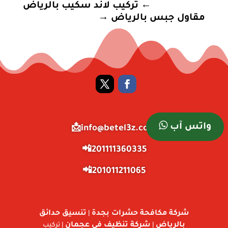
←
تركيب لاند سكيب بالرياض
مقاول جبس بالرياض
→
واتس آب
info@betel3z.com📩
201111360335📲
201011211065📲
شركة مكافحة حشرات بجدة
تنسيق حدائق
|
بالرياض
شركة تنظيف في عجمان
|
| تركيب