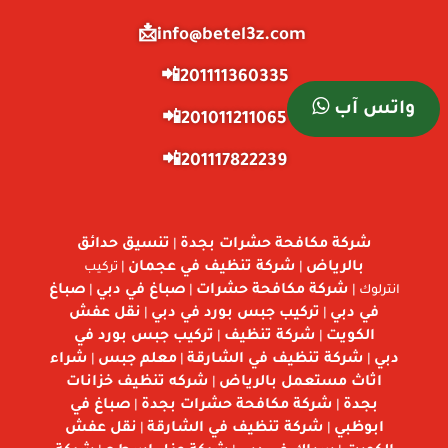
info@betel3z.com📩
201111360335📲
واتس آب
201011211065📲
201117822239📲
شركة مكافحة حشرات بجدة
تنسيق حدائق
|
بالرياض
شركة تنظيف في عجمان
|
| تركيب
شركة مكافحة حشرات
صباغ في دبي
صباغ
انترلوك |
|
|
في دبي
تركيب جبس بورد في دبي
نقل عفش
|
|
الكويت
شركة تنظيف
تركيب جبس بورد في
|
|
دبي
شركة تنظيف في الشارقة
معلم جبس
شراء
|
|
|
اثاث مستعمل بالرياض
شركه تنظيف خزانات
|
بجدة
شركة مكافحة حشرات بجدة
صباغ في
|
|
ابوظبي
شركة تنظيف في الشارقة
نقل عفش
|
|