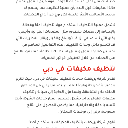
حديثة لضمان أعلى مستويات الجودة. يقوم فريق العمل بتقييم
حالة المكيفات قبل البدء بأي عملية تنظيف، مما يسمح له
بتحديد الأساليب الأكثر فاعلية لكل نوع من أنواع المكيفات.
تشمل عملية التنظيف استخدام مواد تنظيف آمنة وفعالة،
بالإضافة إلى معدات متطورة مثل المضخات الهوائية وأجهزة
بخار، التي تساعد في إزالة الأوساخ والغبار وبقايا الفطريات التي
قد تتجمع داخل وحدات التكييف. هذه التفاصيل تساهم في
تحسين كفاءة العمل وتقليل استهلاك الطاقة، مما يعود بالنفع
على العملاء من خلال تخفيض فواتير الكهرباء.
تنظيف مكيفات في دبي
تقدم شركة بريكفت خدمات تنظيف مكيفات في دبي، حيث تلتزم
بتوفير بيئة مريحة وباردة للعملاء. يعد مركز دبي من المناطق
المتقدمة والشاهقة، ولهذا فإن الحاجة إلى صيانة وتنظيف
مكيفات الهواء تتزايد بشكل مستمر. تمتاز خدمات الشركة بأنها
تتسم بالدقة والاحترافية، مما يضمن الحصول على نتائج
ملموسة ترقى إلى توقعات السكان.
تقوم شركة بريكفت بتنظيف المكيفات باستخدام أحدث