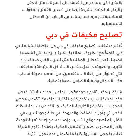
بالبخار، الذي يساهم في القضاء على الملوثات مثل العفن
والرطوبة. تعتمد الشركة أيضًا على فحص الفلاتر والمكونات
الأساسية للأجهزة، مما يساعد في الوقاية من الأعطال
المستقبلية.
تصليح مكيفات في دبي
تُعتبر مشكلات تصليح مكيفات في دبي من القضايا الشائعة في
دبي، خاصةً مع الظروف المناخية الحارة والرطبة التي تشهدها
المدينة. تعد الأعطال المختلفة مثل تسرب الغاز، ضعف أداء
التبريد، والضوضاء المزعجة من المشاكل المرتبطة بالمكيفات
التي قد تؤثر على راحة المستخدمين. من المهم معرفة أسباب
هذه الأعطال وكيفية التعامل معها بفعالية.
شركة بريكفت تقدم مجموعة من الحلول المدروسة لتشخيص
هذه المشكلات. يستخدم فنيونا تقنيات متقدمة تتضمن فحص
المكونات الداخلية والخارجية للمكيف، والتأكد من سلامة النظام
الكهربائي وأجزاء الضاغط والمروحة. في حالة وجود تسرب في
الغاز، يتم تحديد موقع التسرب وإصلاحه، مع إعادة تعبئة الوحدة
بالغاز المطلوب لضمان تشغيل المكيف بكفاءة. تقوم الشركة
كذلك بفحص الفلاتر وتنظيفها لضمان عدم دخول الأتربة