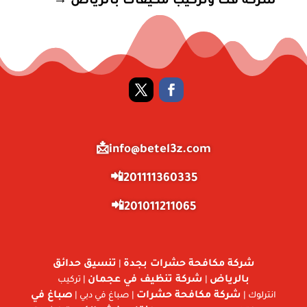
شركة فك وتركيب مكيفات بالرياض
→
info@betel3z.com📩
201111360335📲
201011211065📲
شركة مكافحة حشرات بجدة
تنسيق حدائق
|
بالرياض
شركة تنظيف في عجمان
|
| تركيب
شركة مكافحة حشرات
صباغ في
انترلوك |
| صباغ في دبي |