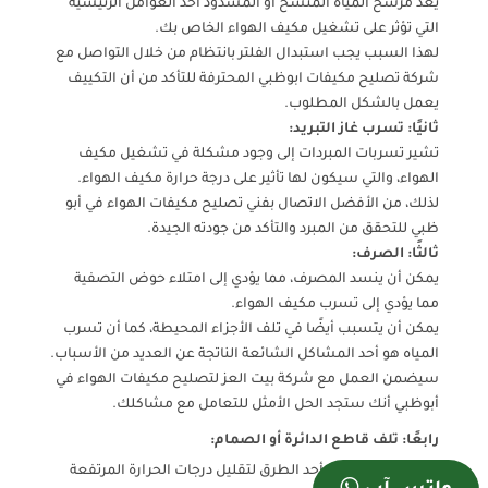
يعد مرشح المياه المتسخ أو المسدود أحد العوامل الرئيسية
التي تؤثر على تشغيل مكيف الهواء الخاص بك.
لهذا السبب يجب استبدال الفلتر بانتظام من خلال التواصل مع
شركة تصليح مكيفات ابوظبي المحترفة للتأكد من أن التكييف
يعمل بالشكل المطلوب.
ثانيًا: تسرب غاز التبريد:
تشير تسربات المبردات إلى وجود مشكلة في تشغيل مكيف
الهواء، والتي سيكون لها تأثير على درجة حرارة مكيف الهواء.
لذلك، من الأفضل الاتصال بفني تصليح مكيفات الهواء في أبو
ظبي للتحقق من المبرد والتأكد من جودته الجيدة.
ثالثًا: الصرف:
يمكن أن ينسد المصرف، مما يؤدي إلى امتلاء حوض التصفية
مما يؤدي إلى تسرب مكيف الهواء.
يمكن أن يتسبب أيضًا في تلف الأجزاء المحيطة، كما أن تسرب
المياه هو أحد المشاكل الشائعة الناتجة عن العديد من الأسباب.
سيضمن العمل مع شركة بيت العز لتصليح مكيفات الهواء في
أبوظبي أنك ستجد الحل الأمثل للتعامل مع مشاكلك.
رابعًا: تلف قاطع الدائرة أو الصمام:
يعتبر قاطع الدائرة أحد الطرق لتقليل درجات الحرارة المرتفعة