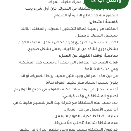
واتس آب
التي يمكن أن تؤثر على محرك مكيف الهواء.
في حالة وجود أي مشكلة في المحرك، فإن أول شيء يجب
التحقق منه هو قاطع الدائرة أو الصمام.
خامساً: الشحان:
المكثف هو وسيلة فعالة لتشغيل المحرك، والمكثف التالف
سيجعل المحرك لا يعمل.
لهذا السبب، من الضروري إجراء فحص شامل لمكيف الهواء
بشكل دوري للتأكد من أن التكييف يعمل بشكل صحيح.
سادساً: توقف التكييف عن العمل:
هناك العديد من العوامل التي يمكن أن تسبب هذه المشكلة
وهي مشكلة شائعة.
من بين هذه العوامل وجود فتيل معيب يربط الكهرباء، أو قد
يكون بسبب انسداد فلتر مكيف الهواء تمامًا.
أو بسبب خلل في ترموستات مكيف الهواء، في جميع الأحوال تم
تصليح المشكلة في وقت قياسي.
حدد سبب هذه المشكلة مع شركة بيت العز لتصليح مكيفات في
أبو ظبي، الأفضل في هذا المجال.
سابعا: ضاغط مكيف الهواء لا يعمل:
هذه مشكلة شائعة تتطلب حلًا سريعًا.
قد تكون المشكلة بسبب عدم وجود منظم الحرارة في مكيف