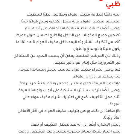
ظبي
انتبه دائمًا لنظافة مكيف الهواء ونظافته. نظرًا للتنظيف
المستمر لمكيف الهواء، فإنه يعمل بكفاءة وينتج هواءًا جيدًا.
يوصى أيضًا بصيانة التكييف بانتظام للحفاظ على أدائه. يتم
تضمين جميع المكونات من الداخل والخارج لضمان طول عمرها.
تأكد من تنظيف الفلتر وتعقيمه داخل مكيف الهواء لأنه دائمًا ما
يكون مليئًا بالأوساخ والغبار.
وذلك لأن المرشح المتسخ يمكن أن يسبب العديد من المشاكل
غير الضرورية، مثل إنتاج هواء غير نظيف.
كما يوصى بشراء مكيف هواء مناسب لحجم ومساحة الغرفة.
لأنه يساعد في دوران الهواء،
فإنه يملأ الغرفة بهواء منعش وجميل ويجعلنا نشعر بالراحة.
يوصى أيضًا بتركيب ستائر بلاستيكية على أبواب ونوافذ الغرفة
أثناء عمل التكييف. ضع في اعتبارك شراء مكيف هواء عالي
الجودة.
بالإضافة إلى ذلك، يوصى بتركيب مكيف الهواء في أكثر الأماكن
أمانًا وثباتًا.
وتجدر الإشارة أيضًا إلى أنه عند تعطل التكييف أو تلفه،
يجب اختيار شركة صيانة محترفة لتمديد وقت التشغيل ووقت