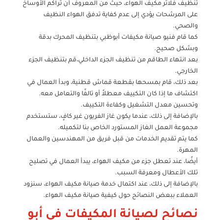
تنظيف فلاتر مكيف الهواء، حيث من المعروف أن تراكم الأوساخ
على المرشحات يؤدي إلى عدم كفاية تدفق الهواء النظيف
والصحي.
كما قام فنيو صيانة مكيفات أبوظبي بتنظيف المحرك بدقة
وبشكل صحيح.
بعد انتهاء الطاقم من تنظيف الجزء الداخلي،قم بتنظيف الجزء
الخارجي.
بعد ذلك، قام بمسحها بقطعة قماش قطنية، وبدأ العمال في
اكتشاف ما إذا كان التكييف معطلاً أو تالفًا والتعامل معه.
وتحسين معدل التشغيل وكفاءة التكييف.
بالإضافة إلى ذلك، عندما يكون غاز الفريون غير كافٍ، ستستخدم
مجموعة العمل الغاز المستورد الخاص بنا لتكميله.
كما يتم تقديم الخدمات من قبل فريق من المهندسين والعمال
المهرة.
أيضًا، عند تعطل جزء من مكيف الهواء، يبدأ العمال في تصليح
تلك الأعطال ومعرفة السبب.
بالإضافة إلى ذلك، عند اكتمال خدمة صيانة مكيف الهواء، سنزود
العملاء ببعض النصائح حول كيفية صيانة مكيف الهواء.
نصائح لصيانة المكيفات في أبو