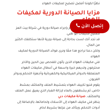
نظرًا لكوننا أفضل تصليح لمكيفات الهواء
مزايا الصيانة الدورية لمكيفات
الهواء
إتصل الأن
من المهم جدًا أن تقوم بإجراء صيانة دورية في شركة بيت العز
تصليح مكيفات أبو ظبي.
قد تجد أنك لست بحاجة إلى صيانة دورية لأنها ستكلفك الكثير
من المال،
ولكن دعنا نراجع هذا معًا ونرى فوائد الصيانة الدورية لمكيف
الهواء:
فني مكيفات الهواء الذين يأتون للفحص بين الحين والآخر
محترفون ولديهم خبرة واسعة في أعطال مكيفات الهواء
المتعلقة بالدوائر الميكانيكية والكهربائية وأجهزة التحكم ودوائر
الفريون.
يقوم فنيو تكييف الهواء بتمشيط الملف والمكثف بمشط
خاص، ثم يشطفون بالماء لإزالة الغبار الذي يعيق عمل الملف
والمكثف.
صيانة مكيفات دبي
ينظر فني مكيف الهواء إلى الأسلاك ولحاماتها، بالإضافة إلى
أدوات التحكم، ويتأكد من عزلها بشريط لحام.