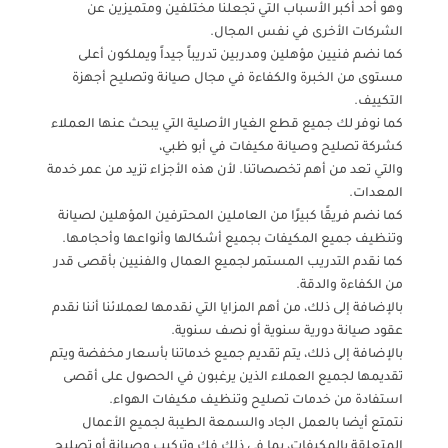
وهو أحد أكبر الأسباب التي تجعلنا مختلفين ومتميزين عن
الشركات الأخرى في نفس المجال.
كما نضم فنيين مؤهلين ومدربين تدريباً جيداً ويملكون أعلى
مستوى من الخبرة والكفاءة في مجال صيانة وتصليح أجهزة
التكييف.
كما نوفر لك جميع قطع الغيار الأصلية التي يبحث عنها العملاء
كشركة تصليح وصيانة مكيفات في أبو ظبي،
والتي تعد من أهم تخصصاتنا. لأن هذه الأجزاء تزيد من عمر خدمة
المعدات.
كما نضم فريقًا كبيرًا من العاملين المحترفين المؤهلين لصيانة
وتنظيف جميع المكيفات بجميع أشكالها وأنواعها وأحجامها.
كما نقدم التدريب المستمر لجميع العمال والفنيين بأقصى قدر
من الكفاءة والدقة.
بالإضافة إلى ذلك، من أهم المزايا التي نقدمها لعملائنا أننا نقدم
عقود صيانة دورية سنوية أو نصف سنوية.
بالإضافة إلى ذلك، يتم تقديم جميع خدماتنا بأسعار مخفضة ويتم
تقديمها لجميع العملاء الذين يرغبون في الحصول على أقصى
استفادة من خدمات تصليح وتنظيف مكيفات الهواء.
نتمتع أيضا بالعمل الجاد والسمعة الطيبة لجميع الأعمال
المتعلقة بالمكيفات، بما في ذلك فك وتركيب وصيانة أو تصليح