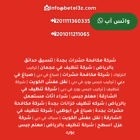
info@betel3z.com📩
واتس آب
201111360335📲
201011211065📲
شركة مكافحة حشرات بجدة
تنسيق حدائق
|
بالرياض
شركة تنظيف في عجمان
|
| تركيب
شركة مكافحة حشرات
صباغ في
انترلوك |
| صباغ في دبي |
دبي
نقل عفش الكويت
| تركيب جبس بورد في دبي |
| شركة
شركة تنظيف في
تنظيف | تركيب جبس بورد في دبي |
الشارقة
معلم جبس
شراء اثاث مستعمل
|
|
بالرياض
شركه تنظيف خزانات بجدة
شركة مكافحة
|
|
حشرات بجدة
صباغ في ابوظبي
شركة تنظيف في
|
|
الشارقة
نقل عفش الكويت
شركة
|
| سباك في دبي |
عزل اسطح
شركة تنظيف بالرياض
معلم جبس
|
|
بورد