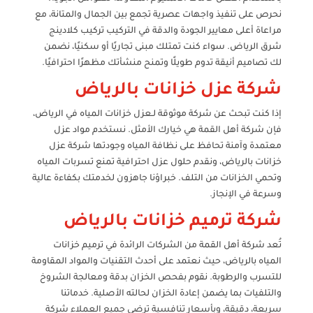
نحرص على تنفيذ واجهات عصرية تجمع بين الجمال والمتانة، مع
مراعاة أعلى معايير الجودة والدقة في التركيب تركيب كلادينج
شرق الرياض. سواء كنت تمتلك مبنى تجاريًا أو سكنيًا، نضمن
لك تصاميم أنيقة تدوم طويلًا وتمنح منشأتك مظهرًا احترافيًا.
شركة عزل خزانات بالرياض
إذا كنت تبحث عن شركة موثوقة لـعزل خزانات المياه في الرياض،
فإن شركة أهل القمة هي خيارك الأمثل. نستخدم مواد عزل
معتمدة وآمنة تحافظ على نظافة المياه وجودتها شركة عزل
خزانات بالرياض، ونقدم حلول عزل احترافية تمنع تسربات المياه
وتحمي الخزانات من التلف. خبراؤنا جاهزون لخدمتك بكفاءة عالية
وسرعة في الإنجاز.
شركة ترميم خزانات بالرياض
تُعد شركة أهل القمة من الشركات الرائدة في ترميم خزانات
المياه بالرياض، حيث نعتمد على أحدث التقنيات والمواد المقاومة
للتسرب والرطوبة. نقوم بفحص الخزان بدقة ومعالجة الشروخ
والتلفيات بما يضمن إعادة الخزان لحالته الأصلية. خدماتنا
سريعة، دقيقة، وبأسعار تنافسية ترضي جميع العملاء شركة