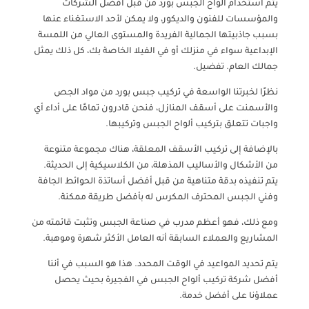
يتم استخدام ألواح الجبس بورد من قبل أفضل الشركات
والمؤسسات للفنون والديكور، ولا يمكن لأحد الاستغناء عنها
بسبب جاذبيتها الجمالية الفريدة والمستوى العالي من اللمسة
الإبداعية سواء في منزلك أو في الفيلا الخاصة بك، كل ذلك يمثل
جمالك العام. تفضيل.
نظرًا لخبرتنا الواسعة في تركيب جبس بورد من مواد الجص
والأسمنت على أسقف المنازل، فنحن قادرون تمامًا على أداء أي
واجبات تتعلق بتركيب ألواح الجبس وتركيبها.
بالإضافة إلى تركيب الأسقف المعلقة، هناك مجموعة متنوعة
من الأشكال والأساليب المذهلة، من الكلاسيكية إلى الحديثة.
يتم تنفيذه بدقة متناهية من قبل أفضل أساتذة الحوائط الجافة
وفني الجبس المحترف المكرس له بأفضل طريقة ممكنة.
ومع ذلك، فهو أعظم مدرب في صناعة الجبس وتثبت قائمته من
المشاريع والعملاء السابقة أنه العامل الأكثر شهرة وموهبة.
يتم تحديد المواعيد في الوقت المحدد. هذا هو السبب في أننا
أفضل شركة تركيب ألواح الجبس في الفجيرة بحيث يحصل
عملاؤنا على أفضل خدمة.