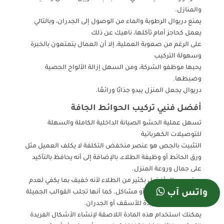
والمنازل.
يمنع دريوال الرطوبة والماء من الوصول إلى الجدران، وبالتالي
يعمل كحاجز أمام تآكلها، ناهيك عن ذلك
على الرغم من صعوبة العملية، إلا أن العمال يتمتعون بالخبرة
وسهولة التركيب
يحبها موظفو الشركة، ومن السهل إزالة الألواح الجصية
وضبطها.
دريوال يجعل المنزل يبدو جذابًا ورائعًا.
أفضل فنيي تركيب الحوائط الجافة
تسهل عملية الحشو الصيانة الداخلية الكاملة والسهلة
للتوصيلات الكهربائية
التثبيت بالجص هو عنصر منخفض التكلفة لا يكلف العميل مثل
ورق الحائط أو وظيفة الطلاء، بالإضافة إلى أنه يحافظ بالتأكيد
على جمال وروعة المنزل.
يعتبر دريوال أفضل بكثير من الطلاء لأنه خفيف بما يكفي لعدم
واتس آب
التسبب في أي ضرر أو مشاكل. كما أنها تجلب القوالب الجميلة
والتشطيبات الفريدة للأسقف أو الجدران.
يمكنك استخدام هذه المادة اللاصقة لإنشاء الأشكال الفريدة