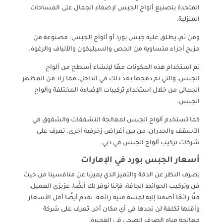
المتحدة بتصنيع ألواح الجبس لإضفاء الجمال على المساحات
المنزلية.
ومن ثم، يطلق عليه جبس بورد أو ألواح الجبس. مصنوعة من
مزيج أجزاء متساوية من الجص والسيليكون والألياف والرغوة.
تم استخدام هذه المكونات معًا لإنشاء أسطح من ألواح
الجبس، والتي تم دمجها بعد ذلك في الداخل، مما زاد من المظهر
الجمالي من خلال استخدام تركيبات الإضاءة المختلفة وألواح
الجبس.
كما تستخدم ألواح الجبس لمعالجة التشققات والشقوق في
الأسقف والجدران، من بين أغراض زخرفية أخرى. تعرف على
شركات تركيب ألواح الجبس في دبي.
أسعار الجبس بورد في الإمارات
بصرف النظر عن الدقة والتميز الذي يميزنا عن منافسينا من حيث
فن وتركيب الحوائط الجافة، فإننا نوفر لك أيضًا، عزيزي العميل،
فنًا رائعًا أضفنا إليه لمسة فنية رائعة. نقدم أيضًا أقل الأسعار
وأقلها تكلفة لن تجدها في أي مكان آخر. تعرف على شركة
معالجة مياه الصرف الصحي في الفجيرة.