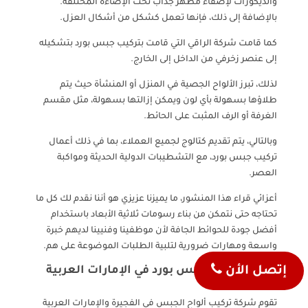
والديكورات لإضفاء مظهر جذاب تحت الإضاءة المختلفة.
بالإضافة إلى ذلك، فإنها تعمل كشكل من أشكال العزل.
كما قامت شركة الراقي التي قامت بتركيب جبس بورد بتشكيله
إلى عنصر زخرفي من الداخل إلى الخارج.
لذلك، تبرز الألواح الجصية في المنزل أو المنشأة حيث يتم
طلاؤها بسهولة بأي لون ويمكن إزالتها بسهولة، مثل مقسم
الغرفة أو الرف المثبت على الحائط.
وبالتالي، يتم تقديم كتالوج لجميع العملاء، بما في ذلك أعمال
تركيب جبس بورد، مع التشطيبات الدولية الحديثة ومواكبة
العصر.
أعزائي قراء هذا المنشور، ما يميزنا عزيزي هو أننا نقدم لك كل ما
تحتاجه حتى نتمكن من بناء رسومات ثلاثية الأبعاد باستخدام
أفضل جودة للحوائط الجافة لأن موظفينا وفنيينا لديهم خبرة
واسعة ومهارات ضرورية لتلبية الطلبات الموضوعة على هم.
إتصل الأن
أسعار تركيب جبس بورد في الإمارات العربية
المتحدة
تقوم شركة تركيب ألواح الجبس في الفجيرة والإمارات العربية