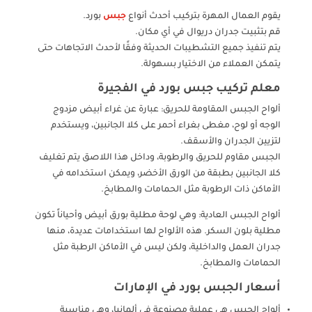
يقوم العمال المهرة بتركيب أحدث أنواع
جبس
بورد.
قم بتثبيت جدران دريوال في أي مكان.
يتم تنفيذ جميع التشطيبات الحديثة وفقًا لأحدث الاتجاهات حتى
يتمكن العملاء من الاختيار بسهولة.
معلم تركيب جبس بورد في الفجيرة
ألواح الجبس المقاومة للحريق: عبارة عن غراء أبيض مزدوج
الوجه أو لوح، مغطى بغراء أحمر على كلا الجانبين، ويستخدم
لتزيين الجدران والأسقف.
الجبس مقاوم للحريق والرطوبة، وداخل هذا اللاصق يتم تغليف
كلا الجانبين بطبقة من الورق الأخضر، ويمكن استخدامه في
الأماكن ذات الرطوبة مثل الحمامات والمطابخ.
ألواح الجبس العادية: وهي لوحة مطلية بورق أبيض وأحياناً تكون
مطلية بلون السكر. هذه الألواح لها استخدامات عديدة، منها
جدران العمل والداخلية، ولكن ليس في الأماكن الرطبة مثل
الحمامات والمطابخ.
أسعار الجبس بورد في الإمارات
ألواح الجبس هي عملية مصنوعة في ألمانيا، وهي مناسبة