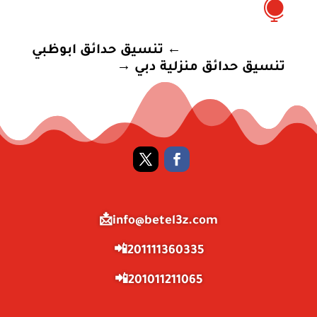

←
تنسيق حدائق ابوظبي
تنسيق حدائق منزلية دبي
→
info@betel3z.com📩
201111360335📲
201011211065📲