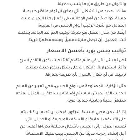
والألوان عن طريق مزجها بنسب معينة.
هناك العديد من الأشكال التي يمكن أن توفر مناظر طبيعية
جميلة. كواحدة من أهم الوظائف في إكمال هذا الإجراء، عليك
التعامل مع شركة تركيب ألواح الجبس في الفجيرة.
أيضًا، من خلال العمل مع شركة تركيب الحوائط الجافة، يمكنك
أنت، العميل، أن تجعل منزلك مميزًا ومنحه مظهرًا فريدًا.
تركيب جبس بورد بأحسن الاسعار
نحن نعيش الآن في عالم متقدم تقنيًا حيث يكون التقدم أسرع
وأكثر استمرارية. وابتكارات على شكل ديكور حديث يمكنك
ترتيبها في أي مكان بالمنزل بأي طريقة تختارها.
مثل الزخارف المصنوعة من ألواح الجبس، فهي تعبير عن العالم
الحديث الذي نعيش فيه. يتم إضافته ببساطة إلى المنزل لمنحه
مظهرًا جميلًا وجاذبية جمالية قوية.
إذا كنت من محبي هندسة الديكور، فيجب أن تعلم أن ذلك يتم
على الأسقف العادية أو الأسقف المزخرفة أو الجدران التي
تقسم الغرف. يأتي الجبس بأشكال مختلفة ذكرناها أعلاه. من
أجل إنشاء زخرفة حديثة من الجبس، يجب عليك الاستعانة