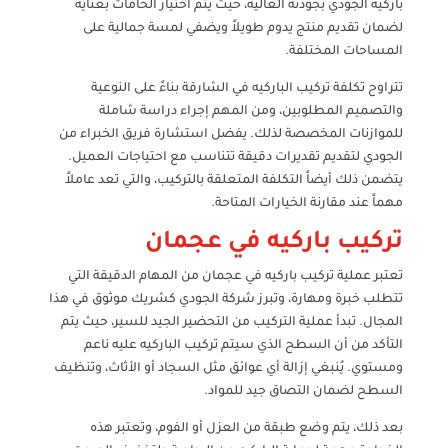
باركيه الجودي بجودته العالية، حيث يتم اختيار الخامات بعناية
لضمان تقديم منتج يدوم طويلاً ويضفي لمسة جمالية على
المساحات المختلفة.
تتراوح تكلفة تركيب الباركيه في الشارقة بناءً على النوعية
والتصميم المطلوبين، ومن المهم إجراء دراسة شاملة
للموازنات المخصصة لذلك. يفضل استشارة فريق الخبراء من
الجودي لتقديم تقديرات دقيقة تتناسب مع احتياجات العميل.
يتضمن ذلك أيضاً التكلفة المتعلقة بالتركيب، والتي تعد عاملاً
مهماً عند مقارنة الخيارات المتاحة.
تركيب باركيه في عجمان
تعتبر عملية تركيب باركيه في عجمان من المهام الدقيقة التي
تتطلب خبرة ومهارة، وتبرز شركة الجودي كشريك موثوق في هذا
المجال. تبدأ عملية التركيب من التحضير الجيد للسير، حيث يتم
التأكد من أن السطح الذي سيتم تركيب الباركيه عليه ناعم
ومستوي. يُنبغي إزالة أي عوائق مثل السجاد أو الأثاث، وتنظيف
السطح لضمان التصاق جيد للمواد.
بعد ذلك، يتم وضع طبقة من العزل أو الفوم، وتعتبر هذه