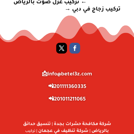
←
تركيب عزل صوت بالرياض
تركيب زجاج في دبي
→
info@betel3z.com📩
201111360335📲
201011211065📲
شركة مكافحة حشرات بجدة
تنسيق حدائق
|
بالرياض
شركة تنظيف في عجمان
|
| تركيب