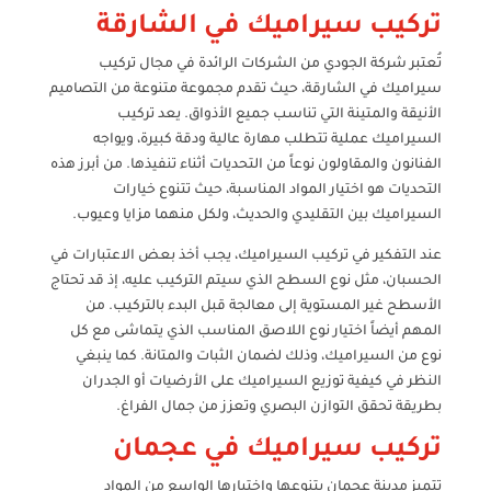
تركيب سيراميك في الشارقة
تُعتبر شركة الجودي من الشركات الرائدة في مجال تركيب
سيراميك في الشارقة، حيث تقدم مجموعة متنوعة من التصاميم
الأنيقة والمتينة التي تناسب جميع الأذواق. يعد تركيب
السيراميك عملية تتطلب مهارة عالية ودقة كبيرة، ويواجه
الفنانون والمقاولون نوعاً من التحديات أثناء تنفيذها. من أبرز هذه
التحديات هو اختيار المواد المناسبة، حيث تتنوع خيارات
السيراميك بين التقليدي والحديث، ولكل منهما مزايا وعيوب.
عند التفكير في تركيب السيراميك، يجب أخذ بعض الاعتبارات في
الحسبان، مثل نوع السطح الذي سيتم التركيب عليه، إذ قد تحتاج
الأسطح غير المستوية إلى معالجة قبل البدء بالتركيب. من
المهم أيضاً اختيار نوع اللاصق المناسب الذي يتماشى مع كل
نوع من السيراميك، وذلك لضمان الثبات والمتانة. كما ينبغي
النظر في كيفية توزيع السيراميك على الأرضيات أو الجدران
بطريقة تحقق التوازن البصري وتعزز من جمال الفراغ.
تركيب سيراميك في عجمان
تتميز مدينة عجمان بتنوعها واختيارها الواسع من المواد