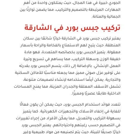
الجودي خبيرة في هذا المجال، حيث يمتلكون واحدة من أهم
المهارات المرتبطة بالتصميم والتركيب، مما يضمن توازنًا بين
الجمالية والمتانة.
تركيب جبس بورد في الشارقة
يعتبر تركيب جبس بورد في الشارقة خيارًا شائعًا بين سكان
المنطقة، حيث يتيح لهم الاستمتاع بالفخامة والراحة بأسعار
معقولة. يتميز الجبس بورد بخصائصه المتعددة، فهو مادة
خفيفة الوزن وسهلة التركيب، مما يساهم في تسريع وتيرة
العمل الإنشائي. بالإضافة إلى ذلك، يتسم الجبس بورد بقدرته
على توفير عزل صوتي مميز، مما يجعله مناسبًا للأماكن السكنية
والتجارية. يمكن أيضًا استخدامه لإنشاء تصميمات متنوعة،
تشمل الأسقف المعلقة والجدران المزينة، مما يمنح المساحات
الداخلية طابعًا عصريًا ومميزًا.
تتعدد فوائد استخدام الجبس بورد، حيث يمكن أن يكون فعالًا
للغاية في إخفاء الأسلاك والتجهيزات الكهربائية. كما يتميز
بسهولة التركيب والتعديل، مما يمكّن الأفراد من إجراء تغييرات
في التصميم حسب رغبتهم واحتياجاتهم. يعتبر الجبس بورد
خيارًا صديقًا للبيئة، حيث يتم تصنيعه من مواد طبيعية وغير