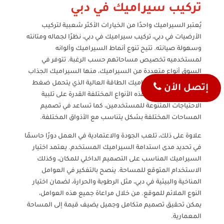
تركيب سيراميك في دبي
يُعتبر السيراميك واحدًا من الخيارات الأكثر شعبية لتركيب
الأرضيات في دبي، تركيب سيراميك في دبي، نظرًا لجماله ومتانته
وسهولة صيانته. تتيح تنوع أنماط السيراميك وألوانه
لمستخدميه تخصيص مساحاتهم حسب الرغبة. تتوفر في
السوق أنواع متعددة من السيراميك، منها السيراميك الجذاب
لأغراض الزينة، وسيراميك الطاقة العالية الذي يتحمل ضغط
إتصل الأن
الاستخدام. تعكس هذه الأنواع المختلفة القدرة على تلبية
الاحتياجات المتنوعة للمستخدمين، كما تساعد في تصميم
المساحات المختلفة بشكل يتناسب مع الأذواق المختلفة.
علاوة على ذلك، تلعب الجودة والاعتمادية في العمل دورًا حاسمًا
في تحديد مدى استدامة السيراميك المستخدم. يعتمد اختيار
السيراميك المناسب على التصميم الداخلي للمكان، وكذلك
الاستخدام المتوقع للمساحة. ينصح بالتفكير في العوامل
المناخية والبيئية في دبي، مثل الرطوبة والحرارة، لضمان اختيار
النوع الملائم للموقع. من خلال مراعاة جميع هذه العوامل،
يمكن تحقيق تصميم متكامل وجميل يضيف قيمة إلى المساحة
المعمارية.