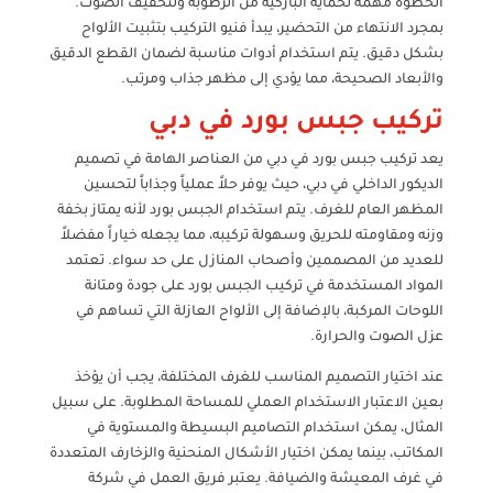
الخطوة مهمة لحماية الباركيه من الرطوبة ولتخفيف الصوت.
بمجرد الانتهاء من التحضير، يبدأ فنيو التركيب بتثبيت الألواح
بشكل دقيق. يتم استخدام أدوات مناسبة لضمان القطع الدقيق
والأبعاد الصحيحة، مما يؤدي إلى مظهر جذاب ومرتب.
تركيب جبس بورد في دبي
يعد تركيب جبس بورد في دبي من العناصر الهامة في تصميم
الديكور الداخلي في دبي، حيث يوفر حلاً عملياً وجذاباً لتحسين
المظهر العام للغرف. يتم استخدام الجبس بورد لأنه يمتاز بخفة
وزنه ومقاومته للحريق وسهولة تركيبه، مما يجعله خياراً مفضلاً
للعديد من المصممين وأصحاب المنازل على حد سواء. تعتمد
المواد المستخدمة في تركيب الجبس بورد على جودة ومتانة
اللوحات المركبة، بالإضافة إلى الألواح العازلة التي تساهم في
عزل الصوت والحرارة.
عند اختيار التصميم المناسب للغرف المختلفة، يجب أن يؤخذ
بعين الاعتبار الاستخدام العملي للمساحة المطلوبة. على سبيل
المثال، يمكن استخدام التصاميم البسيطة والمستوية في
المكاتب، بينما يمكن اختيار الأشكال المنحنية والزخارف المتعددة
في غرف المعيشة والضيافة. يعتبر فريق العمل في شركة