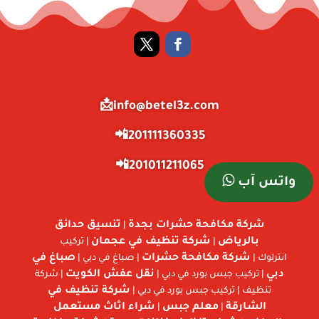
info@betel3z.com📩
201111360335📲
201011211065📲
واتس آب
شركة مكافحة حشرات بجدة
تنسيق حدائق
|
بالرياض
شركة تنظيف في عجمان
|
| تركيب
شركة مكافحة حشرات
صباغ في
انترلوك |
| صباغ في دبي |
دبي
نقل عفش الكويت
| تركيب جبس بورد في دبي |
| شركة
شركة تنظيف في
تنظيف | تركيب جبس بورد في دبي |
الشارقة
معلم جبس
شراء اثاث مستعمل
|
|