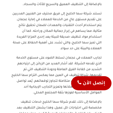
بالإضافة إلى التنظيف العميق والسريع للأثاث والسجاد.
تستند شركة سما الخليج إلى فريق محترف من الفنيين المدربين
على تقديم مستوى عالٍ من الخدمة للعملاء في إمارة عجمان.
يتم استخدام أحدث التقنيات والمعدات لضمان تحقيق نتائج
مثالية، مما يساهم في إبراز جمالية المكان وراحته. كما أن
استخدام مواد تنظيف صديقة للبيئة يعد إحدى المزايا الفريدة
التي تميز سما الخليج، والتي تشدد على أهمية الحفاظ على صحة
العملاء والبيئة على حد سواء.
تجارب العملاء في عجمان تسلط الضوء على مستوى الخدمة
الذي تقدمه الشركة. لقد أشار العديد من الزبائن إلى ارتياحهم
الشديد من كفاءة الفرق العاملة وجودة التنظيف التي تم
تقديمها، شركة تنظيف في العين مما يعكس التزام سما الخليج
بتقديم خدمات تنظيف متكاملة تتجاوز توقعاتهم. يُعد تواصل
إتصل الأن
الشركة الفعال مع عملائها وتعزيز التجارب الإيجابية أحد
العوامل الأساسية لفوزها بثقة المجتمع المحلي.
بالإضافة إلى ذلك، تقدم شركة سما الخليج خدمات تنظيف
مخصصة تلبي احتياجات كل عميل، وهذا يشمل التنظيف بعد