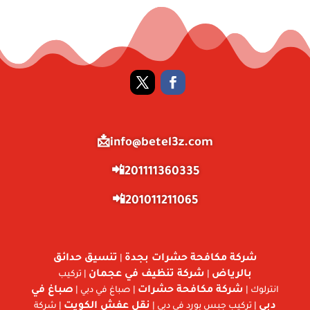
info@betel3z.com📩
201111360335📲
201011211065📲
شركة مكافحة حشرات بجدة
تنسيق حدائق
|
بالرياض
شركة تنظيف في عجمان
|
| تركيب
شركة مكافحة حشرات
صباغ في
انترلوك |
| صباغ في دبي |
دبي
نقل عفش الكويت
| تركيب جبس بورد في دبي |
| شركة